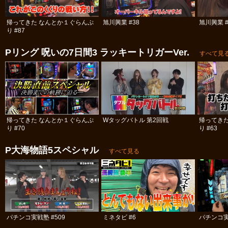
帰ってきた なんとか１ぐらんぷ
旭川興業 #38
旭川興業 #
り #87
Pリング 呪いの7日間3 ラッキートリガーVer.
すべて見
帰ってきた なんとか１ぐらんぷ
Wタッグバトル 第2回戦
帰ってき
り #70
り #63
P大海物語5スペシャル
すべて見る
パチンコ実戦塾 #509
ミネタビ #6
パチンコ実