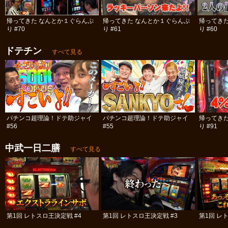
帰ってきた なんとか１ぐらんぷ
帰ってきた なんとか１ぐらんぷ
帰ってき
り #70
り #61
り #60
ドテチン
すべて見る
パチンコ超理論！ドテ助ジャイ
パチンコ超理論！ドテ助ジャイ
帰ってき
#56
#55
り #91
中武一日二膳
すべて見る
第1回 レトスロ王決定戦 #4
第1回 レトスロ王決定戦 #3
第1回 レ