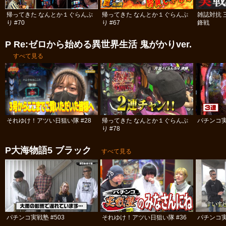
帰ってきた なんとか１ぐらんぷ
帰ってきた なんとか１ぐらんぷ
雑誌対抗 
り #70
り #67
鋒戦
P Re:ゼロから始める異世界生活 鬼がかりver.
すべて見る
それゆけ！アツい日狙い隊 #28
帰ってきた なんとか１ぐらんぷ
パチンコ実
り #78
P大海物語5 ブラック
すべて見る
パチンコ実戦塾 #503
それゆけ！アツい日狙い隊 #36
パチンコ実