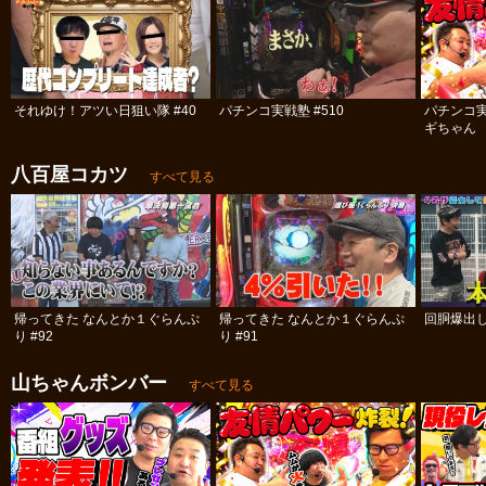
それゆけ！アツい日狙い隊 #40
パチンコ実戦塾 #510
パチンコ
ギちゃん 
#112
八百屋コカツ
すべて見る
帰ってきた なんとか１ぐらんぷ
帰ってきた なんとか１ぐらんぷ
回胴爆出
り #92
り #91
山ちゃんボンバー
すべて見る