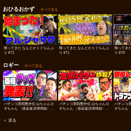
おひるおかず
すべて見る
帰ってきた なんとか１ぐらんぷ
帰ってきた なんとか１ぐらんぷ
帰ってき
り #72
り #71
り #70
ロギー
すべて見る
パチンコ実戦塾外伝 山ちゃんロ
パチンコ実戦塾外伝 山ちゃんロ
パチンコ
ギちゃん 〈借金返済弾球録〉
ギちゃん 〈借金返済弾球録〉
ギちゃん 
#113
#112
#111
＜ 戻る