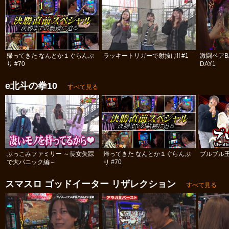
帰ってきた なんとか１ぐらんぷ
ラッキートリガーで射抜け!! #1
激闘ペアBA
り #70
DAY1
e北斗の拳10
すべて見る
ぶっこみファミリー ～長女失踪
帰ってきた なんとか１ぐらんぷ
ブルブル
で大パニック編～
り #70
スマスロ ゴッドイーター リザレクション
すべて見る