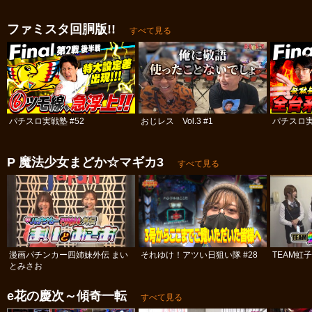
ファミスタ回胴版!!
すべて見る
パチスロ実戦塾 #52
おじレス Vol.3 #1
パチスロ実
P 魔法少女まどか☆マギカ3
すべて見る
漫画パチンカー四姉妹外伝 まい
それゆけ！アツい日狙い隊 #28
TEAM虹
とみさお
e花の慶次～傾奇一転
すべて見る