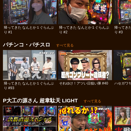
帰ってきた なんとか１ぐらんぷ
帰ってきた なんとか１ぐらんぷ
帰ってき
り #1
り #2
り #3
パチンコ・パチスロ
すべて見る
帰ってきた なんとか１ぐらんぷ
それゆけ！アツい日狙い隊 #40
ハセガワヤ
り #93
P大工の源さん 超韋駄天 LIGHT
すべて見る