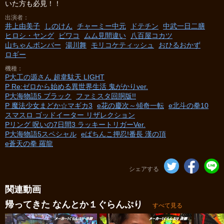
いた方も必見！！
出演者
井上由美子
しのけん
チャーミー中元
ドテチン
中武一日二膳
ヒロシ・ヤング
ビワコ
ムム見間違い
八百屋コカツ
山ちゃんボンバー
湯川舞
モリコケティッシュ
おひるおかず
ロギー
機種
P大工の源さん 超韋駄天 LIGHT
P Re:ゼロから始める異世界生活 鬼がかりver.
P大海物語5 ブラック
ファミスタ回胴版!!
P 魔法少女まどか☆マギカ3
e花の慶次～傾奇一転
e北斗の拳10
スマスロ ゴッドイーター リザレクション
Pリング 呪いの7日間3 ラッキートリガーVer.
P大海物語5スペシャル
eぱちんこ押忍!番長 漢の頂
e蒼天の拳 羅龍
シェアする
関連動画
帰ってきた なんとか１ぐらんぷり
すべて見る