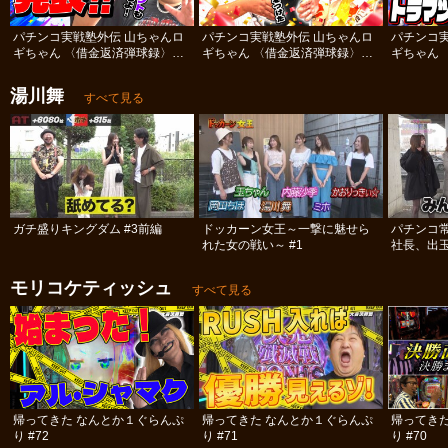
パチンコ実戦塾外伝 山ちゃんロ
パチンコ実戦塾外伝 山ちゃんロ
パチンコ
ギちゃん 〈借金返済弾球録〉
ギちゃん 〈借金返済弾球録〉
ギちゃん 
#113
#112
#111
湯川舞
すべて見る
ガチ盛りキングダム #3前編
ドッカーン女王～一撃に魅せら
パチンコ
れた女の戦い～ #1
社長、出
#12
モリコケティッシュ
すべて見る
帰ってきた なんとか１ぐらんぷ
帰ってきた なんとか１ぐらんぷ
帰ってき
り #72
り #71
り #70