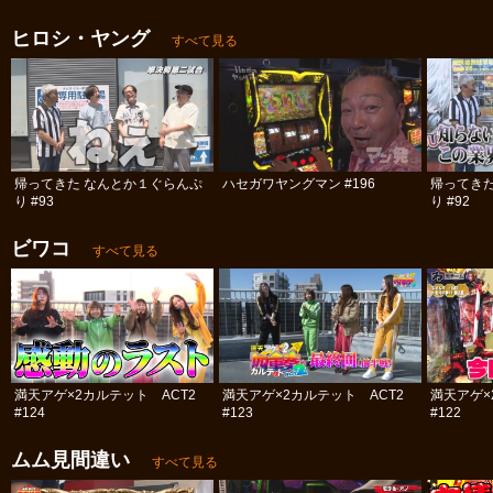
ヒロシ・ヤング
すべて見る
帰ってきた なんとか１ぐらんぷ
ハセガワヤングマン #196
帰ってき
り #93
り #92
ビワコ
すべて見る
満天アゲ×2カルテット ACT2
満天アゲ×2カルテット ACT2
満天アゲ×
#124
#123
#122
ムム見間違い
すべて見る