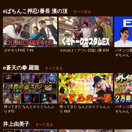
eぱちんこ押忍!番長 漢の頂
すべて見る
ガチモリFIVE T #4
それゆけ！アツい日狙い隊 #34
パチンコ
ギちゃん 
#98
e蒼天の拳 羅龍
すべて見る
帰ってきた なんとか１ぐらんぷ
帰ってきた なんとか１ぐらんぷ
パチンコ
り #70
り #69
ギちゃん 
#52
井上由美子
すべて見る