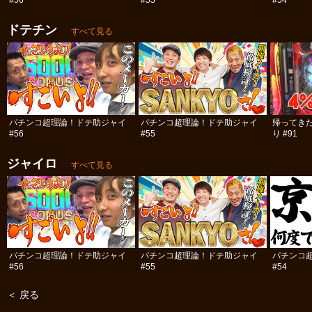
#56
#55
#54
ドテチン
すべて見る
パチンコ超理論！ドテ助ジャイ
パチンコ超理論！ドテ助ジャイ
帰ってき
#56
#55
り #91
ジャイロ
すべて見る
パチンコ超理論！ドテ助ジャイ
パチンコ超理論！ドテ助ジャイ
パチンコ
#56
#55
#54
＜ 戻る