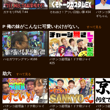
ガチモリFIVE T #4
それゆけ！アツい日狙い隊 #34
パチンコ
ギちゃん 
#98
P 俺の妹がこんなに可愛いわけがない。
すべて見る
ハセガワヤングマン #166
パチンコ超理論！ドテ助ジャイ
#25
助六
すべて見る
パチンコ超理論！ドテ助ジャイ
パチンコ超理論！ドテ助ジャイ
パチンコ