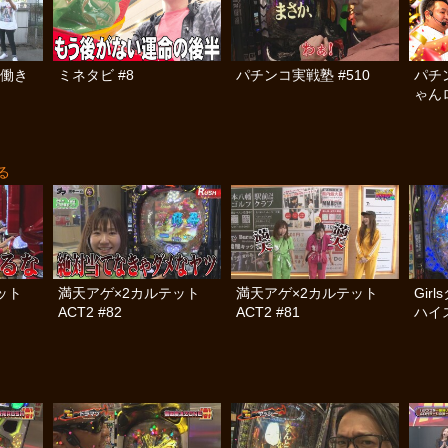
の働き
ミネタビ #8
パチンコ実戦塾 #510
パチ
ゃん
済弾球
る
テット
満天アゲ×2カルテット
満天アゲ×2カルテット
Gir
ACT2 #82
ACT2 #81
ハイス