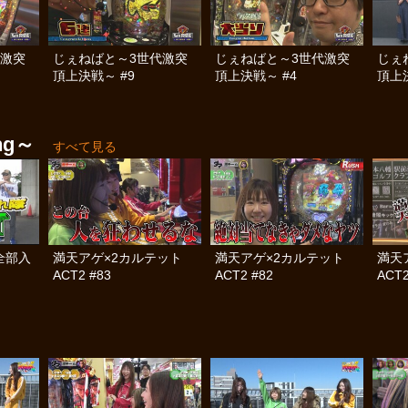
代激突
じぇねばと～3世代激突
じぇねばと～3世代激突
じぇ
頂上決戦～ #9
頂上決戦～ #4
頂上決
ng～
すべて見る
全部入
満天アゲ×2カルテット
満天アゲ×2カルテット
満天
ACT2 #83
ACT2 #82
ACT2