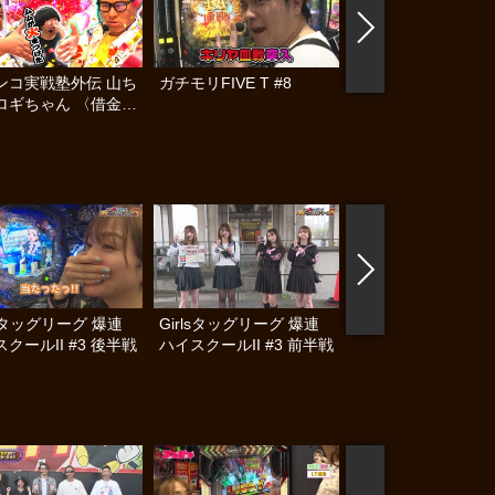
ンコ実戦塾外伝 山ち
ガチモリFIVE T #8
ママパチ #58
ロギちゃん 〈借金返
録〉 #112
lsタッグリーグ 爆連
Girlsタッグリーグ 爆連
第1回ぶっこみファ
クールII #3 後半戦
ハイスクールII #3 前半戦
ー #後編