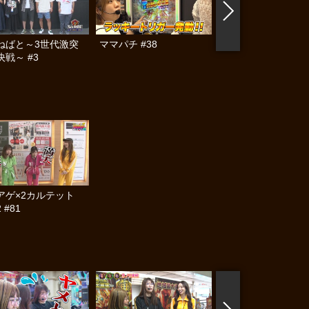
ねばと～3世代激突
ママパチ #38
No.1ガチ女バトル
戦～ #3
アゲ×2カルテット
 #81