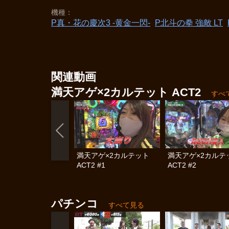
機種
P真・花の慶次3 ‐黄金一閃‐
P北斗の拳 強敵 LT
関連動画
満天アゲ×2カルテット ACT2
すべ
満天アゲ×2カルテット
満天アゲ×2カル
ACT2 #1
ACT2 #2
パチンコ
すべて見る