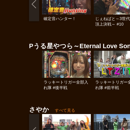
確定音ハンター！
じぇねばと～3世
頂上決戦～ #10
Pうる星やつら～Eternal Love So
ラッキートリガー全部入
ラッキートリガー
れ隊 #後半戦
れ隊 #前半戦
さやか
すべて見る