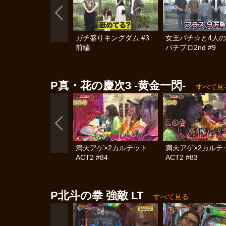
ガチ盛りキングダム #3
女王パチ☆と4人
前編
パチプロ2nd #9
P真・花の慶次3 ‐黄金一閃‐
すべて見
満天アゲ×2カルテット
満天アゲ×2カル
ACT2 #84
ACT2 #83
P北斗の拳 強敵 LT
すべて見る