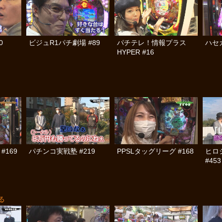
0
ビジュR1パチ劇場 #89
パチテレ！情報プラス
ハセ
HYPER #16
#169
パチンコ実戦塾 #219
PPSLタッグリーグ #168
ヒロ
#453
る