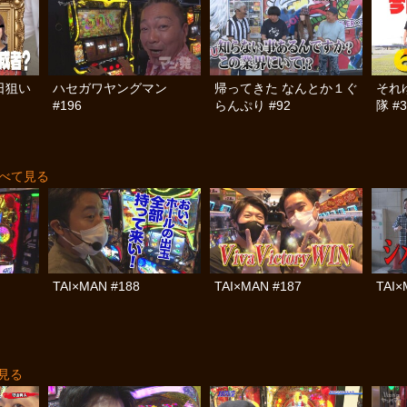
日狙い
ハセガワヤングマン
帰ってきた なんとか１ぐ
それ
#196
らんぷり #92
隊 #3
べて見る
TAI×MAN #188
TAI×MAN #187
TAI×
見る