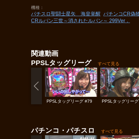
機種
パチスロ聖闘士星矢 海皇覚醒
パチンコCR偽物語
CRルパン三世～消されたルパン～ 299Ver．
関連動画
PPSLタッグリーグ
すべて見る
PPSLタッグリーグ #79
PPSLタッグリーグ 
パチンコ・パチスロ
すべて見る