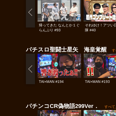
帰ってきた なんとか１ぐ
それゆけ！アツい
らんぷり #93
隊 #40
パチスロ聖闘士星矢 海皇覚醒
す
TAI×MAN #194
TAI×MAN #193
パチンコCR偽物語299Ver．
すべて