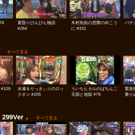
76
黄昏☆びんびん物語
木村魚拓の窓際の向こう
パチン
#284
に #331
．
すべて見る
#109
水瀬＆りっきぃ☆のロッ
ういちヒカルのぱちんこ
緊急
クオン #205
天国と地獄 #79
乗り
99Ver．
すべて見る