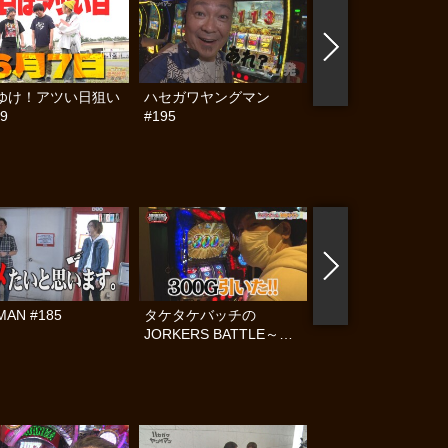
ゆけ！アツい日狙い
ハセガワヤングマン
帰ってきた なんと
9
#195
らんぷり #91
MAN #185
タケタケバッチの
タケタケバッチの
JORKERS BATTLE～運
JORKERS BATTL
命の使者～ #2
命の使者～ #1