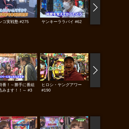
コ実戦塾 #275
ヤンキーララバイ #62
黄昏☆びんびん物語
#283
特番！～勝手に番組
ヒロシ・ヤングアワー
ヒロシ・ヤングアワ
込みます！！～ #3
#190
#189