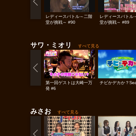
レディースバトル～二階
レディースバトル
堂が挑戦～ #90
堂が挑戦～ #89
サワ・ミオリ
すべて見る
第一回ゲストは大崎一万
チビかデカか？Sea
発 #6
みさお
すべて見る