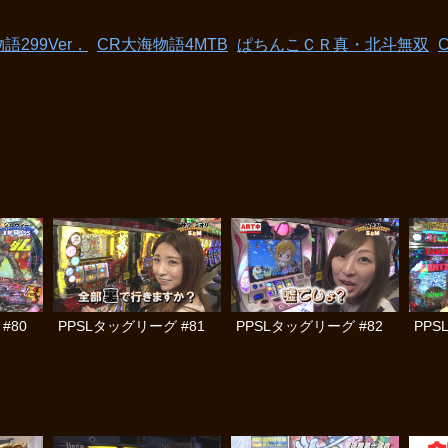
299Ver．
CR大海物語4MTB
ぱちんこＣＲ真・北斗無双
#80
PPSLタッグリーグ #81
PPSLタッグリーグ #82
PPS