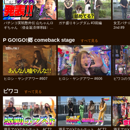
パチンコ実戦塾外伝 山ちゃんロ
ガチ盛りキングダム #3前編
女王パチ
ギちゃん 〈借金返済弾球録〉
2nd #9
#113
P GO!GO!郷 comeback stage
すべて見る
ヒロシ・ヤングアワー #607
ヒロシ・ヤングアワー #606
ビワコのラ
ビワコ
すべて見る
満天アゲ×2カルテット ACT2
満天アゲ×2カルテット ACT2
満天アゲ×