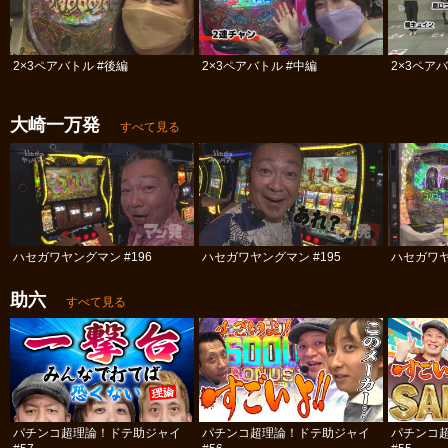
2×3ペアバトル #後編
2×3ペアバトル #中編
2×3ペア
大崎一万発
すべて見る
ハセガワヤングマン #196
ハセガワヤングマン #195
ハセガワヤ
助六
すべて見る
パチンコ超理論！ドテ助ジャイ
パチンコ超理論！ドテ助ジャイ
パチンコ