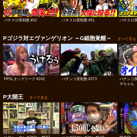
パチスロ実戦塾 #52
パチスロ実戦塾 #51
パチスロ実
Pゴジラ対エヴァンゲリオン ～G細胞覚醒～
すべて見る
PPSLタッグリーグ #242
パチンコ実戦塾 #373
パチンコ
ギちゃん 
#10
P大開王
すべて見る