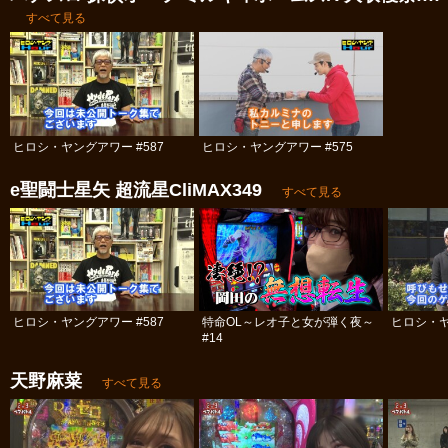
すべて見る
ヒロシ・ヤングアワー #587
ヒロシ・ヤングアワー #575
e聖闘士星矢 超流星CliMAX349
すべて見る
ヒロシ・ヤングアワー #587
特命OL～レオ子と女が弾く夜～
ヒロシ・ヤ
#14
天野麻菜
すべて見る