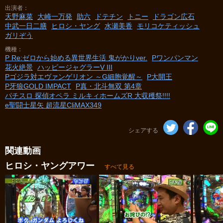
出演者
天野麻菜
大崎一万発
助六
ドテチン
トニー
ドラゴン広石
中武一日二膳
ヒロシ・ヤング
水瀬美香
モリコケティッシュ
ガリぞう
機種
P Re:ゼロから始める異世界生活 鬼がかりver.
Pワンパンマン
花火絶景
ハッピージャグラーV III
Pゴジラ対エヴァンゲリオン ～G細胞覚醒～
P大開王
P牙狼GOLD IMPACT
P真・北斗無双 第4章
パチスロ 探偵オペラ ミルキィホームズR 大収穫祭!!!!
e聖闘士星矢 超流星CliMAX349
シェアする
関連動画
ヒロシ・ヤングアワー
すべて見る