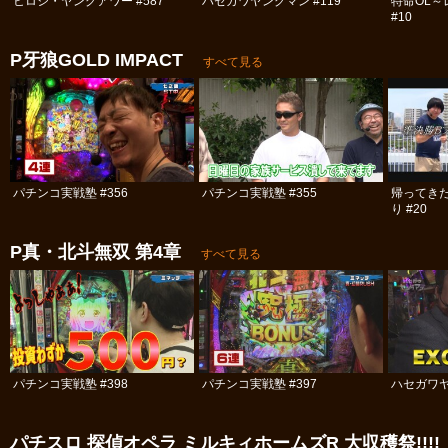
ヒロシ・ヤングアワー #587
ハセガワヤングマン #119
特命OL
#10
P牙狼GOLD IMPACT
すべて見る
パチンコ実戦塾 #356
パチンコ実戦塾 #355
帰ってき
り #20
P真・北斗無双 第4章
すべて見る
パチンコ実戦塾 #398
パチンコ実戦塾 #397
ハセガワヤ
パチスロ 探偵オペラ ミルキィホームズR 大収穫祭!!!!