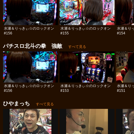
水瀬＆りっきぃ☆のロックオン
水瀬＆りっきぃ☆のロックオン
水瀬＆り
#156
#155
#154
パチスロ北斗の拳 強敵
すべて見る
水瀬＆りっきぃ☆のロックオン
水瀬＆りっきぃ☆のロックオン
水瀬＆り
#156
#153
#151
ひやまっち
すべて見る