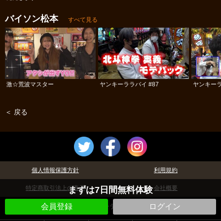
バイソン松本
すべて見る
激☆荒波マスター
ヤンキーララバイ #87
ヤンキーラ
＜ 戻る
個人情報保護方針
利用規約
特定商取引法上の表示
会社概要
まずは7日間無料体験
©パチテレ！
会員登録
ログイン