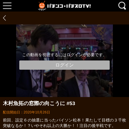
この動画を視聴するにはログインが必要です。
ログイン
木村魚拓の窓際の向こうに #53
配信開始日：2020年10月26日
前回、設定６の抽選に当ったバイソン松本！果たして目標の３千枚
突破なるか！？いやそれ以上の大勝か！！注目の後半戦です。