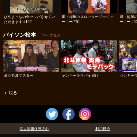
ひやまっちの全ツッパさせてい
嵐・梅屋のスロッターズ☆ジャ
嵐・梅屋
ただきます #102
ーニー #51
ーニー #5
バイソン松本
すべて見る
激☆荒波マスター
ヤンキーララバイ #87
ヤンキーラ
＜ 戻る
個人情報保護方針
利用規約