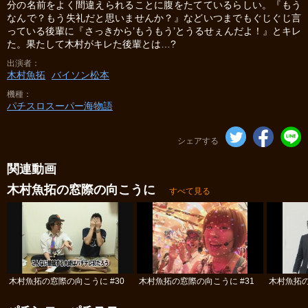
分の名前をよく間違えられることに腹をたてているらしい。『もう
なんで？もう失礼だと思いませんか？』などいつまでもぐじぐじ言
っている後輩に『さっきから’もうもう’とうるせぇんだよ！』とキレ
た。果たして木村がキレた後輩とは…?
出演者
木村魚拓
バイソン松本
機種
パチスロスーパー海物語
シェアする
関連動画
木村魚拓の窓際の向こうに
すべて見る
木村魚拓の窓際の向こうに #30
木村魚拓の窓際の向こうに #31
木村魚拓の