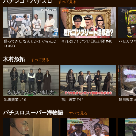
パチンコ・パチスロ
すべて見る
帰ってきた なんとか１ぐらんぷ
それゆけ！アツい日狙い隊 #40
ハセガワヤ
り #93
木村魚拓
すべて見る
旭川興業 #48
旭川興業 #47
旭川興業 #
パチスロスーパー海物語
すべて見る