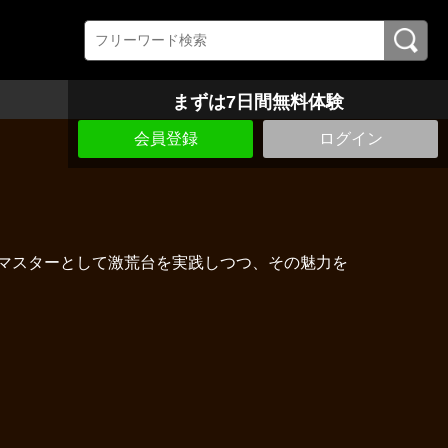
まずは7日間無料体験
会員登録
ログイン
波マスターとして激荒台を実践しつつ、その魅力を