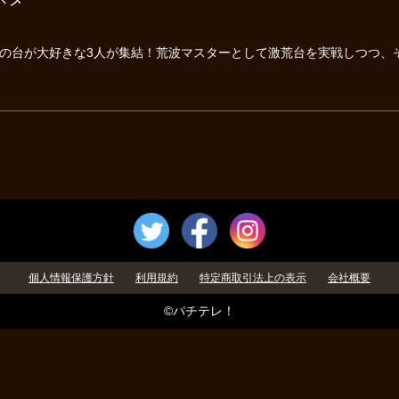
の台が大好きな3人が集結！荒波マスターとして激荒台を実戦しつつ、
個人情報保護方針
利用規約
特定商取引法上の表示
会社概要
©パチテレ！