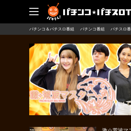
パチンコ＆パチスロ番組
パチンコ番組
パチスロ番
激☆荒波マ