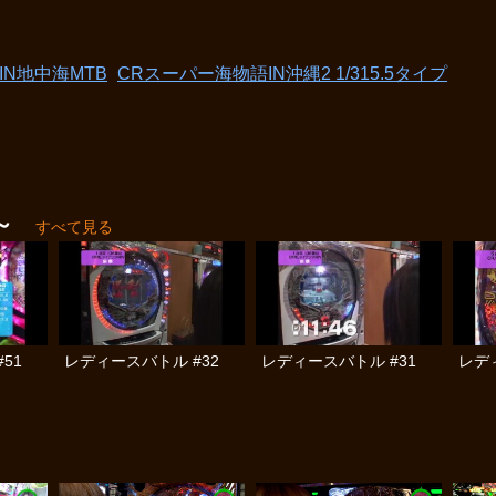
IN地中海MTB
CRスーパー海物語IN沖縄2 1/315.5タイプ
～
すべて見る
51
レディースバトル #32
レディースバトル #31
レデ