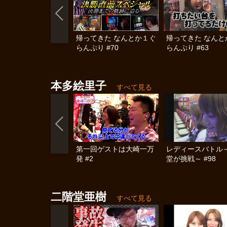
帰ってきた なんとか１ぐ
帰ってきた なんと
らんぷり #70
らんぷり #63
本多絵里子
すべて見る
第一回ゲストは大崎一万
レディースバトル
発 #2
堂が挑戦～ #98
二階堂亜樹
すべて見る