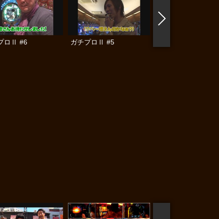
ロⅡ #6
ガチプロⅡ #5
レディースバトル #