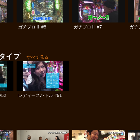
ガチプロⅡ #8
ガチプロⅡ #7
ガチプ
5タイプ
すべて見る
52
レディースバトル #51