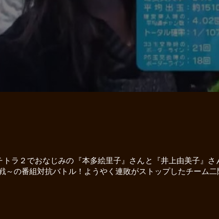
チトラ２でおなじみの『本多絵里子』さんと『井上由美子』さ
挑戦～の番組対抗バトル！ようやく連敗がストップしたチーム二