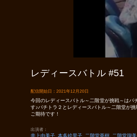
レディースバトル #51
配信開始日：2021年12月20日
今回のレディースバトル～二階堂が挑戦～はパ
す♪パチトラ２とレディースバトル～二階堂が
ご期待です！
出演者
井上由美子
本多絵里子
二階堂亜樹
二階堂瑠美