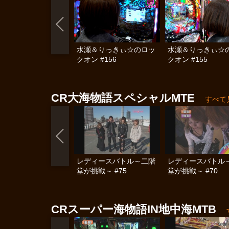
水瀬＆りっきぃ☆のロッ
水瀬＆りっきぃ☆
クオン #156
クオン #155
CR大海物語スペシャルMTE
すべて
レディースバトル～二階
レディースバトル
堂が挑戦～ #75
堂が挑戦～ #70
CRスーパー海物語IN地中海MTB