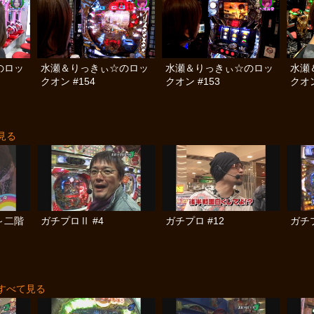
のロッ
水瀬＆りっきぃ☆のロッ
水瀬＆りっきぃ☆のロッ
水瀬
クオン #154
クオン #153
クオン
見る
～二階
ガチプロⅡ #4
ガチプロ #12
ガチプ
すべて見る