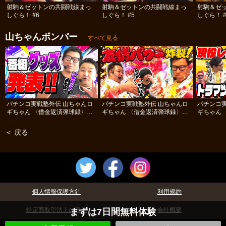
射駒＆ゼットンの共闘戦線まっ
射駒＆ゼットンの共闘戦線まっ
射駒＆ゼ
しぐら！ #6
しぐら！ #5
しぐら！ #
山ちゃんボンバー
すべて見る
パチンコ実戦塾外伝 山ちゃんロ
パチンコ実戦塾外伝 山ちゃんロ
パチンコ
ギちゃん 〈借金返済弾球録〉
ギちゃん 〈借金返済弾球録〉
ギちゃん 
#113
#112
#111
＜ 戻る
個人情報保護方針
利用規約
特定商取引法上の表示
会社概要
まずは7日間無料体験