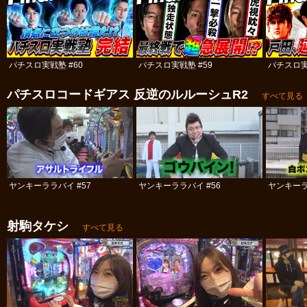
パチスロ実戦塾 #60
パチスロ実戦塾 #59
パチスロ実
パチスロコードギアス 反逆のルルーシュR2
すべて見る
ヤンキーララバイ #57
ヤンキーララバイ #56
ヤンキーラ
射駒タケシ
すべて見る