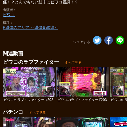
催！？とんでもない結末にビワコ困惑！？
出演者
ビワコ
機種
P緋弾のアリア ～緋弾覚醒編～
シェアする
関連動画
ビワコのラブファイター
すべて見る
ビワコのラブ・ファイター #202
ビワコのラブ・ファイター #203
ビワコのラ
パチンコ
すべて見る