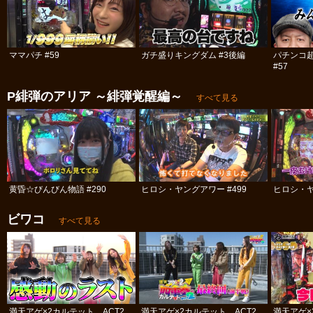
ママパチ #59
ガチ盛りキングダム #3後編
パチンコ
#57
P緋弾のアリア ～緋弾覚醒編～
すべて見る
黄昏☆びんびん物語 #290
ヒロシ・ヤングアワー #499
ヒロシ・ヤ
ビワコ
すべて見る
満天アゲ×2カルテット ACT2
満天アゲ×2カルテット ACT2
満天アゲ×