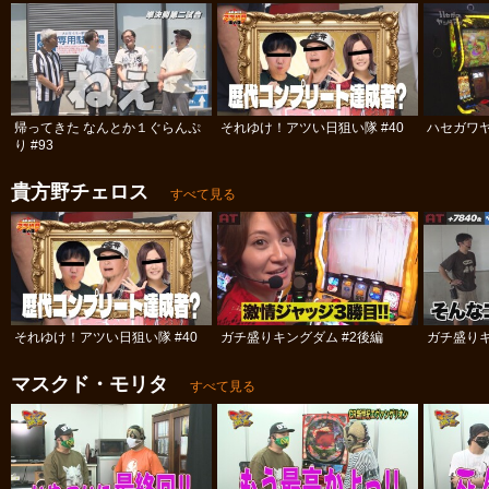
帰ってきた なんとか１ぐらんぷ
それゆけ！アツい日狙い隊 #40
ハセガワヤ
り #93
貴方野チェロス
すべて見る
それゆけ！アツい日狙い隊 #40
ガチ盛りキングダム #2後編
ガチ盛りキ
マスクド・モリタ
すべて見る