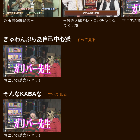
銀玉最強覇珍古王
玉袋筋太郎のレトロパチンコ☆
マニアの
ＤＸ #20
ぎゅわんぶらあ自己中心派
すべて見る
マニアの遺言ハヤッ！
そんなKABAな
すべて見る
マニアの遺言ハヤッ！