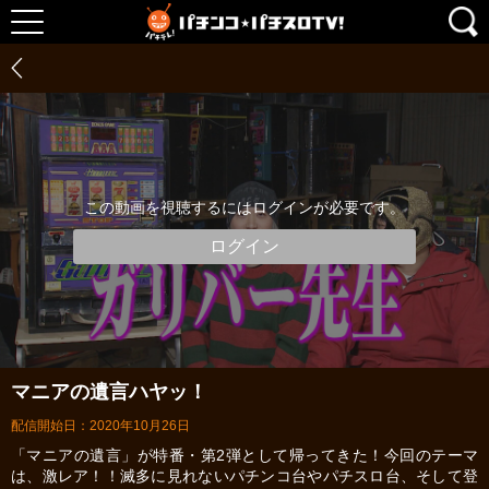
この動画を視聴するにはログインが必要です。
ログイン
マニアの遺言ハヤッ！
配信開始日：2020年10月26日
「マニアの遺言」が特番・第2弾として帰ってきた！今回のテーマ
は、激レア！！滅多に見れないパチンコ台やパチスロ台、そして登