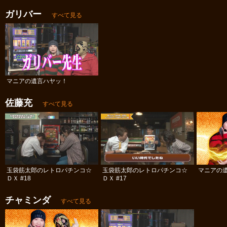
ガリバー
すべて見る
マニアの遺言ハヤッ！
佐藤充
すべて見る
玉袋筋太郎のレトロパチンコ☆
玉袋筋太郎のレトロパチンコ☆
マニアの
ＤＸ #18
ＤＸ #17
チャミンダ
すべて見る