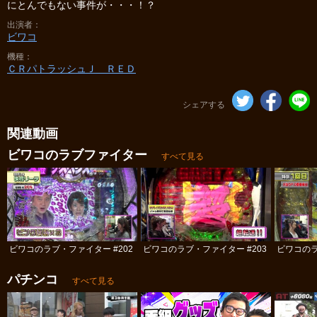
にとんでもない事件が・・・！？
出演者
ビワコ
機種
ＣＲパトラッシュＪ ＲＥＤ
シェアする
関連動画
ビワコのラブファイター
すべて見る
ビワコのラブ・ファイター #202
ビワコのラブ・ファイター #203
ビワコのラ
パチンコ
すべて見る