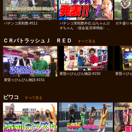
パチンコ実戦塾 #511
パチンコ実戦塾外伝 山ちゃんロ
ガチ盛りキ
ギちゃん 〈借金返済弾球録〉
#113
ＣＲパトラッシュＪ ＲＥＤ
すべて見る
黄昏☆びんびん物語 #150
黄昏☆びん
黄昏☆びんびん物語 #151
ビワコ
すべて見る