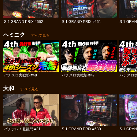
S-1 GRAND PRIX #662
S-1 GRAND PRIX #661
S-1 GRAN
ヘミニク
すべて見る
パチスロ実戦塾 #48
パチスロ実戦塾 #47
パチスロ実
大和
すべて見る
パチテレ！登龍門 #31
S-1 GRAND PRIX #630
S-1 GRAN