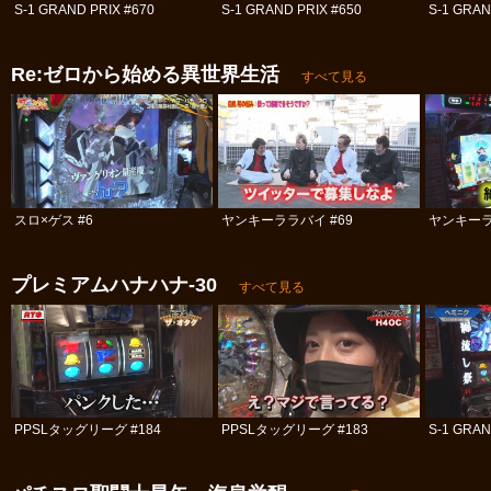
S-1 GRAND PRIX #670
S-1 GRAND PRIX #650
S-1 GRAN
Re:ゼロから始める異世界生活
すべて見る
スロ×ゲス #6
ヤンキーララバイ #69
ヤンキーラ
プレミアムハナハナ‐30
すべて見る
PPSLタッグリーグ #184
PPSLタッグリーグ #183
S-1 GRAN