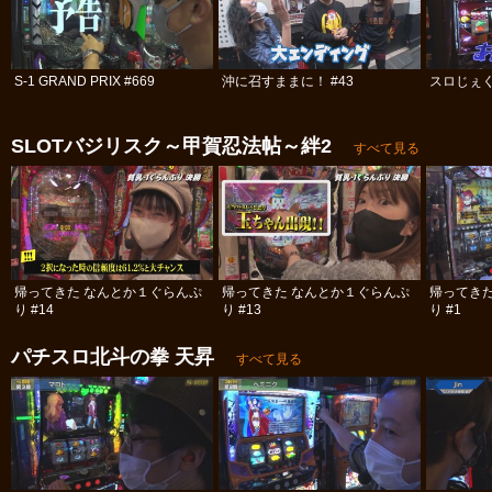
S-1 GRAND PRIX #669
沖に召すままに！ #43
スロじぇくと
SLOTバジリスク～甲賀忍法帖～絆2
すべて見る
帰ってきた なんとか１ぐらんぷ
帰ってきた なんとか１ぐらんぷ
帰ってき
り #14
り #13
り #1
パチスロ北斗の拳 天昇
すべて見る