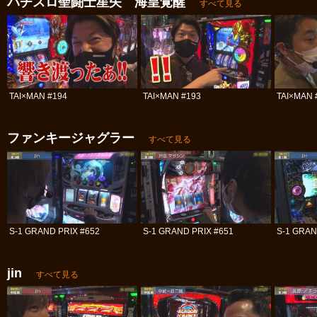
パチスロ聖闘士星矢 海皇覚醒
すべて見る
TAI×MAN #194
TAI×MAN #193
TAI×MAN 
ファンキージャグラー
すべて見る
S-1 GRAND PRIX #652
S-1 GRAND PRIX #651
S-1 GRAN
jin
すべて見る