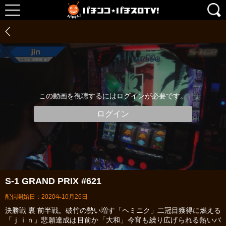
この動画を視聴するにはログインが必要です。
ログイン
S-1 GRAND PRIX #621
配信開始日：2020年10月26日
決勝戦 裏 前半戦。破竹の勢い増す「ヘミニク」二冠目獲得に燃える
「ｊｉｎ」悲願達成は目前か「大和」今宵も繰り広げられる熱いバ