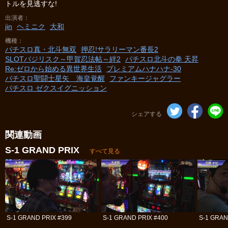
トルを見逃すな!
出演者
jin
ヘミニク
大和
機種
パチスロ真・北斗無双
押忍!サラリーマン番長2
SLOTバジリスク～甲賀忍法帖～絆2
パチスロ北斗の拳 天昇
Re:ゼロから始める異世界生活
プレミアムハナハナ‐30
パチスロ聖闘士星矢 海皇覚醒
ファンキージャグラー
パチスロ ゼクスイグニッション
シェアする
関連動画
S-1 GRAND PRIX
すべて見る
S-1 GRAND PRIX #399
S-1 GRAND PRIX #400
S-1 GRAN