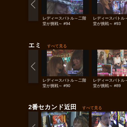
レディースバトル～二階
レディースバトル
堂が挑戦～ #94
堂が挑戦～ #93
エミ
すべて見る
レディースバトル～二階
レディースバトル
堂が挑戦～ #90
堂が挑戦～ #89
2番セカンド近田
すべて見る