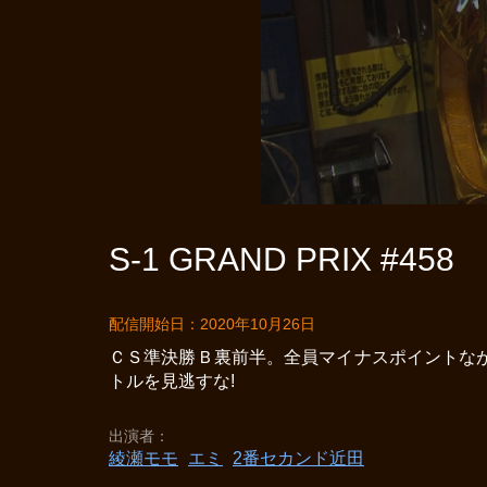
S-1 GRAND PRIX #458
配信開始日：2020年10月26日
ＣＳ準決勝Ｂ裏前半。全員マイナスポイントな
トルを見逃すな!
出演者
綾瀬モモ
エミ
2番セカンド近田