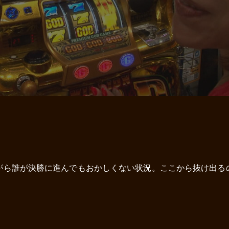
がら誰が決勝に進んでもおかしくない状況。ここから抜け出る