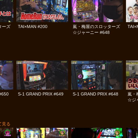
ターズ
TAI×MAN #200
嵐・梅屋のスロッターズ
TAI×
☆ジャーニー #648
#650
S-1 GRAND PRIX #649
S-1 GRAND PRIX #648
嵐・
☆ジャ
て見る