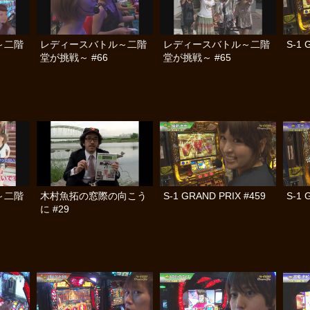
～二階
レディースバトル～二階
レディースバトル～二階
S-1 
堂が挑戦～ #66
堂が挑戦～ #65
～二階
木村魚拓の窓際の向こう
S-1 GRAND PRIX #459
S-1 
に #29