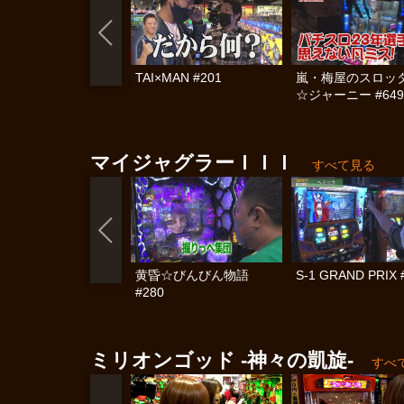
TAI×MAN #201
嵐・梅屋のスロッ
☆ジャーニー #649
マイジャグラーＩＩＩ
すべて見る
黄昏☆びんびん物語
S-1 GRAND PRIX 
#280
ミリオンゴッド -神々の凱旋-
すべ