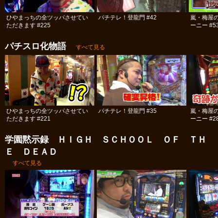
ひやまっちの全ツッパさせてい
パチテレ！登龍門 #42
嵐・梅屋
ただきます #225
ーニー #5
パチスロ化物語
すべて見る
ひやまっちの全ツッパさせてい
パチテレ！登龍門 #35
嵐・梅屋
ただきます #221
ーニー #2
学園黙示録 ＨＩＧＨ ＳＣＨＯＯＬ ＯＦ ＴＨ
Ｅ ＤＥＡＤ
すべて見る