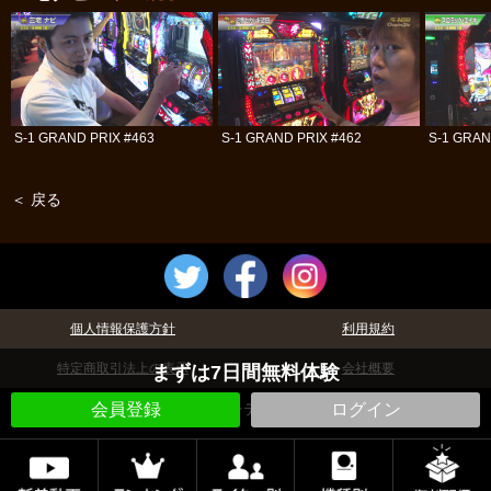
S-1 GRAND PRIX #463
S-1 GRAND PRIX #462
S-1 GRAN
＜ 戻る
個人情報保護方針
利用規約
特定商取引法上の表示
会社概要
まずは7日間無料体験
©パチテレ！
会員登録
ログイン