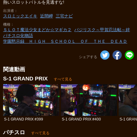
熱いスロットバトルを見逃すな!
出演者
スロミックエイキ
近間岬
三宅ナビ
機種
ＳＬＯＴ魔法少女まどか☆マギカ２
バジリスク～甲賀忍法帖～絆
パチスロ化物語
学園黙示録 ＨＩＧＨ ＳＣＨＯＯＬ ＯＦ ＴＨＥ ＤＥＡＤ
シェアする
関連動画
S-1 GRAND PRIX
すべて見る
S-1 GRAND PRIX #399
S-1 GRAND PRIX #400
S-1 GRAN
パチスロ
すべて見る