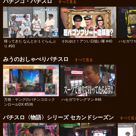
パチンコ・パチスロ
すべて見る
帰ってきた なんとか１ぐらんぷ
それゆけ！アツい日狙い隊 #40
ハセガワヤ
り #93
みうのおしゃべりパチスロ
すべて見る
万発・ヤングのパチンコロック
ハセガワヤングマン #48
ンロールDX #536
パチスロ〈物語〉シリーズ セカンドシーズン
すべて見