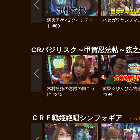
満天アゲ×２クインテッ
ハセガワヤングマン 
ト #80
CRバジリスク～甲賀忍法帖～弦之
木村魚拓の窓際の向こう
黄昏☆びんびん物
に #243
#194
ＣＲＦ戦姫絶唱シンフォギア
すべ