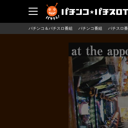
パチンコ＆パチスロ番組
パチンコ番組
パチスロ番