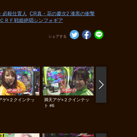
・必殺仕置人
CR真・花の慶次2 漆黒の衝撃
ＣＲＦ戦姫絶唱シンフォギア
シェアする
アゲ×２クインテッ
満天アゲ×２クインテッ
満天アゲ×２クイン
ト #6
ト #7