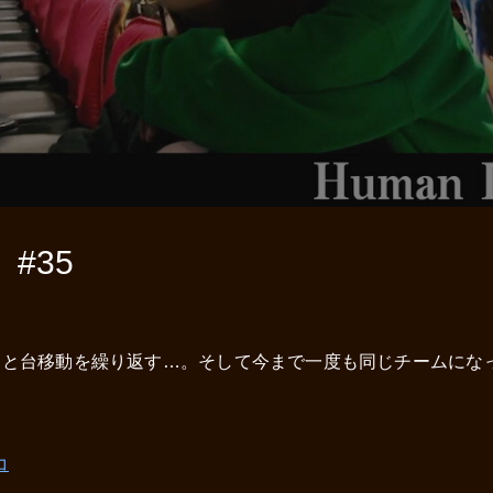
#35
ラと台移動を繰り返す…。そして今まで一度も同じチームにな
コ