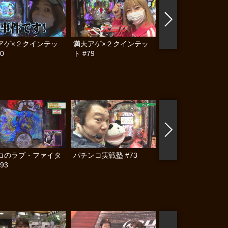
アゲ×２クインテッ
満天アゲ×２クインテッ
ヒロシ・ヤングアワ
0
ト #79
#416
コのラブ・ファイタ
パチンコ実戦塾 #73
PPSLタッグリーグ #
93