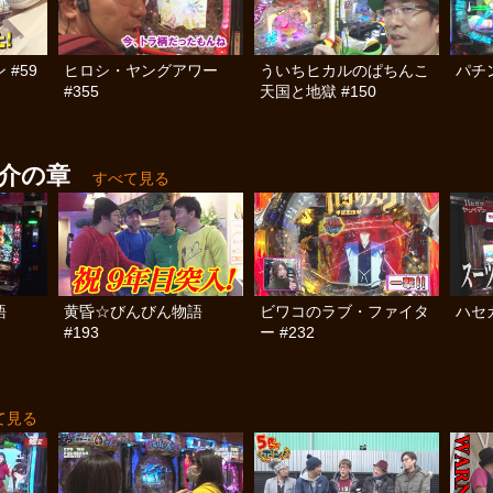
#59
ヒロシ・ヤングアワー
ういちヒカルのぱちんこ
パチン
#355
天国と地獄 #150
介の章
すべて見る
語
黄昏☆びんびん物語
ビワコのラブ・ファイタ
ハセ
#193
ー #232
て見る