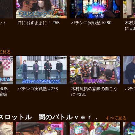
テット
沖に召すままに！ #55
パチンコ実戦塾 #280
木村
に #3
て見る
NUS
パチンコ実戦塾 #276
木村魚拓の窓際の向こう
パチン
前編
に #331
スロットル 闇のバトルｖｅｒ．
すべて見る