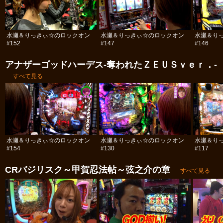
水瀬＆りっきぃ☆のロックオン
水瀬＆りっきぃ☆のロックオン
水瀬＆り
#152
#147
#146
アナザーゴッドハーデス-奪われたＺＥＵＳｖｅｒ．-
すべて見る
水瀬＆りっきぃ☆のロックオン
水瀬＆りっきぃ☆のロックオン
水瀬＆り
#154
#130
#117
CRバジリスク～甲賀忍法帖～弦之介の章
すべて見る