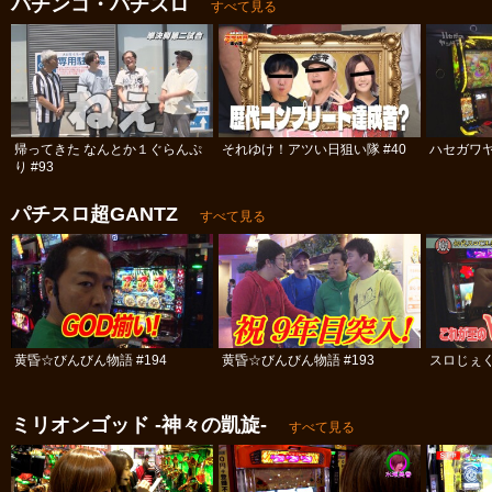
パチンコ・パチスロ
すべて見る
帰ってきた なんとか１ぐらんぷ
それゆけ！アツい日狙い隊 #40
ハセガワヤ
り #93
パチスロ超GANTZ
すべて見る
黄昏☆びんびん物語 #194
黄昏☆びんびん物語 #193
スロじぇく
ミリオンゴッド -神々の凱旋-
すべて見る