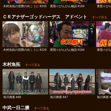
木村魚拓の窓際の向こうに #243
黄昏☆びんびん物語 #194
黄昏☆びん
ＣＲアナザーゴッドハーデス アドベント
すべて見る
木村魚拓の窓際の向こうに #229
黄昏☆びんびん物語 #194
黄昏☆びん
木村魚拓
すべて見る
旭川興業 #48
旭川興業 #47
旭川興業 #
中武一日二膳
すべて見る