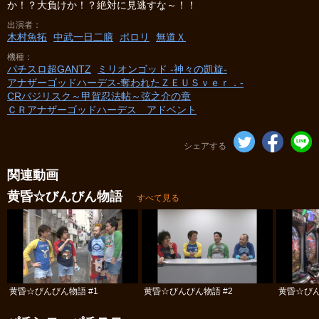
か！？大負けか！？絶対に見逃すな～！！
出演者
木村魚拓
中武一日二膳
ポロリ
無道Ｘ
機種
パチスロ超GANTZ
ミリオンゴッド -神々の凱旋-
アナザーゴッドハーデス-奪われたＺＥＵＳｖｅｒ．-
CRバジリスク～甲賀忍法帖～弦之介の章
ＣＲアナザーゴッドハーデス アドベント
シェアする
関連動画
黄昏☆びんびん物語
すべて見る
黄昏☆びんびん物語 #1
黄昏☆びんびん物語 #2
黄昏☆びん