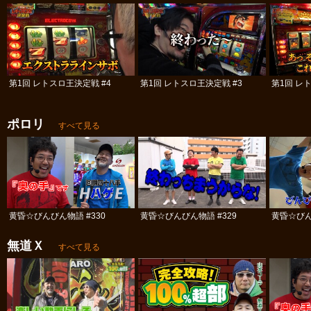
第1回 レトスロ王決定戦 #4
第1回 レトスロ王決定戦 #3
第1回 レ
ポロリ
すべて見る
黄昏☆びんびん物語 #330
黄昏☆びんびん物語 #329
黄昏☆びん
無道Ｘ
すべて見る