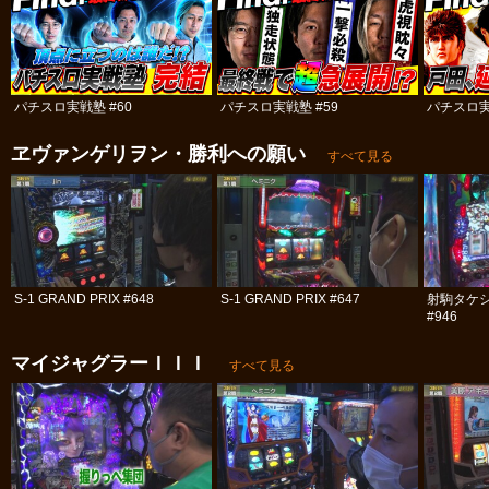
パチスロ実戦塾 #60
パチスロ実戦塾 #59
パチスロ実
ヱヴァンゲリヲン・勝利への願い
すべて見る
S-1 GRAND PRIX #648
S-1 GRAND PRIX #647
射駒タケシ
#946
マイジャグラーＩＩＩ
すべて見る