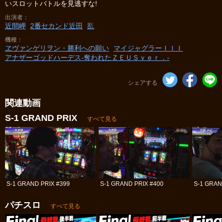
いスロットバトルを見逃すな!
出演者
近間岬
2番セカンド近田
乱
機種
ヱヴァンゲリヲン・勝利への願い
マイジャグラーＩＩＩ
アナザーゴッドハーデス-奪われたＺＥＵＳｖｅｒ．-
シェアする
関連動画
S-1 GRAND PRIX
すべて見る
S-1 GRAND PRIX #399
S-1 GRAND PRIX #400
S-1 GRAN
パチスロ
すべて見る