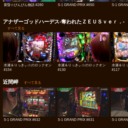
黄昏☆びんびん物語 #280
S-1 GRAND PRIX #650
S-1 GRAN
アナザーゴッドハーデス-奪われたＺＥＵＳｖｅｒ．-
すべて見る
水瀬＆りっきぃ☆のロックオン
水瀬＆りっきぃ☆のロックオン
水瀬＆り
#154
#130
#117
近間岬
すべて見る
S-1 GRAND PRIX #632
S-1 GRAND PRIX #631
S-1 GRAN