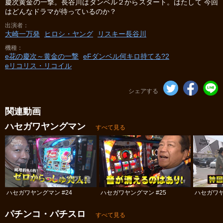
慶次黄金の一撃。長谷川はダンベル２からスタート。はたして 今回
はどんなドラマが待っているのか？
出演者
大崎一万発
ヒロシ・ヤング
リスキー長谷川
機種
e花の慶次～黄金の一撃
eFダンベル何キロ持てる?2
eリコリス・リコイル
シェアする
関連動画
ハセガワヤングマン
すべて見る
ハセガワヤングマン #24
ハセガワヤングマン #25
ハセガワヤ
パチンコ・パチスロ
すべて見る