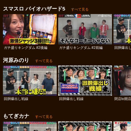
スマスロ バイオハザード5
すべて見る
ガチ盛りキングダム #2後編
ガチ盛りキングダム #2前編
回胴爆出
河原みのり
すべて見る
回胴爆出し戦線
回胴爆出し戦線
閉店to開
もてぎカナ
すべて見る