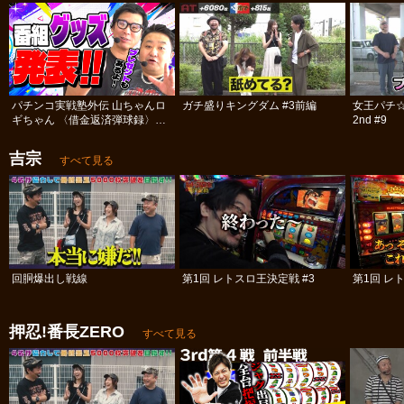
パチンコ実戦塾外伝 山ちゃんロ
ガチ盛りキングダム #3前編
女王パチ
ギちゃん 〈借金返済弾球録〉
2nd #9
#113
吉宗
すべて見る
回胴爆出し戦線
第1回 レトスロ王決定戦 #3
第1回 レ
押忍!番長ZERO
すべて見る