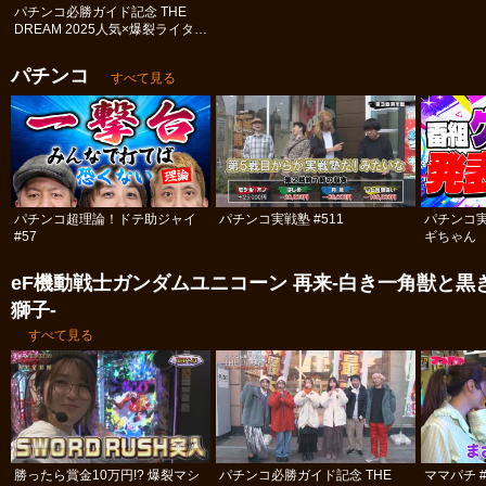
パチンコ必勝ガイド記念 THE
DREAM 2025人気×爆裂ライター
決定戦 #1
パチンコ
すべて見る
パチンコ超理論！ドテ助ジャイ
パチンコ実戦塾 #511
パチンコ
#57
ギちゃん 
#113
eF機動戦士ガンダムユニコーン 再来‐白き一角獣と黒
獅子‐
すべて見る
勝ったら賞金10万円!? 爆裂マシ
パチンコ必勝ガイド記念 THE
ママパチ #