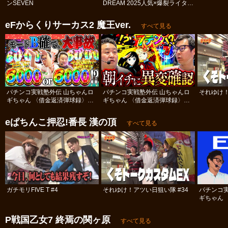
ンSEVEN
DREAM 2025人気×爆裂ライター
決定戦 #1
eFからくりサーカス2 魔王ver.
すべて見る
パチンコ実戦塾外伝 山ちゃんロ
パチンコ実戦塾外伝 山ちゃんロ
それゆけ！
ギちゃん 〈借金返済弾球録〉
ギちゃん 〈借金返済弾球録〉
#110
#109
eぱちんこ押忍!番長 漢の頂
すべて見る
ガチモリFIVE T #4
それゆけ！アツい日狙い隊 #34
パチンコ
ギちゃん 
#98
P戦国乙女7 終焉の関ヶ原
すべて見る