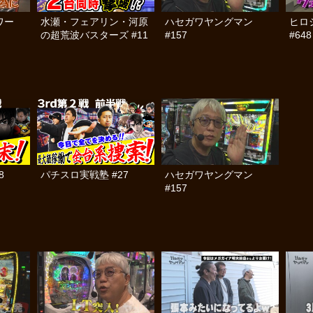
ワー
水瀬・フェアリン・河原
ハセガワヤングマン
ヒロ
の超荒波バスターズ #11
#157
#648
8
パチスロ実戦塾 #27
ハセガワヤングマン
#157