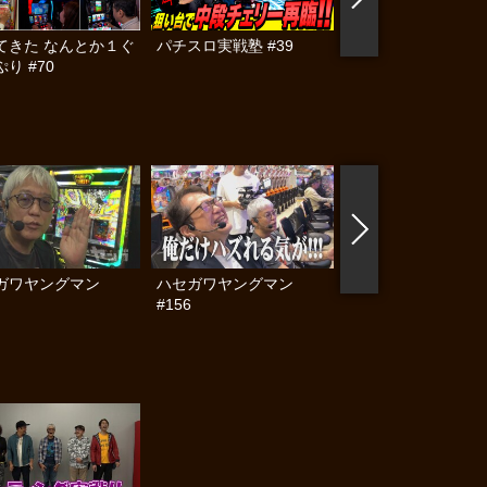
てきた なんとか１ぐ
パチスロ実戦塾 #39
帰ってきた なんと
り #70
らんぷり #69
ガワヤングマン
ハセガワヤングマン
パチンコ超理論！ド
#156
ジャイ #14