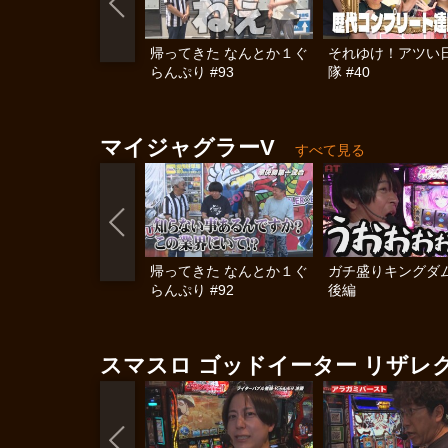
帰ってきた なんとか１ぐ
それゆけ！アツい
らんぷり #93
隊 #40
マイジャグラーV
すべて見る
帰ってきた なんとか１ぐ
ガチ盛りキングダム
らんぷり #92
後編
スマスロ ゴッドイーター リザレ