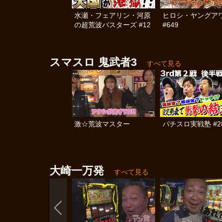
水瀬・フェアリン・河原
ヒロシ・ヤングア
の超荒波バスターズ #12
#649
スマスロ 鬼武者3
すべて見る
激☆荒波マスター
パチスロ実戦塾 #2
大崎一万発
すべて見る