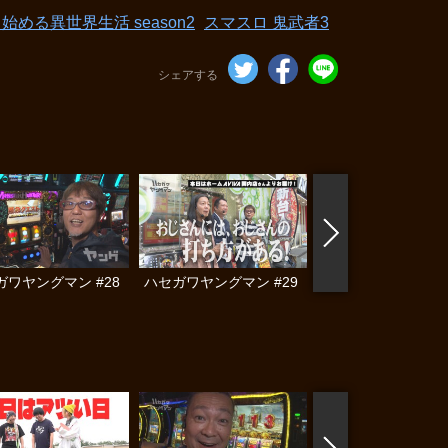
始める異世界生活 season2
スマスロ 鬼武者3
シェアする
ガワヤングマン #28
ハセガワヤングマン #29
ハセガワヤングマン 