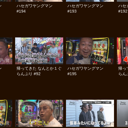
ン
ハセガワヤングマン
ハセガワヤングマン
ハセ
#194
#193
#192
ン
帰ってきた なんとか１ぐ
ハセガワヤングマン
帰っ
らんぷり #92
#195
らんぷ