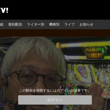
組
復刻配信
ライター別
機種別
ライブ
お知らせ
この動画を視聴するにはログインが必要です。
ログイン