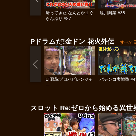
帰ってきた なんとか１ぐ
旭川興業 #38
らんぷり #87
Pドラムだ!金ドン 花火外伝
すべて
LT戦隊プロバビレンジャ
パチンコ実戦塾 #4
ー
スロット Re:ゼロから始める異世界生