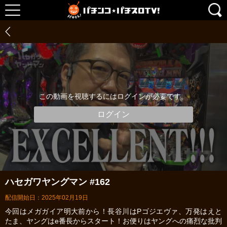
この動画を視聴するにはログインが必要です。
ログイン
ハセガワヤングマン #162
配信開始日：2025年02月19日
今回はメガガイア明大前から！長谷川はPゴジエヴァ、万発はえと
たま、ヤングはe番長からスタート！お便りはヤングへの痛烈な批判