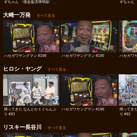
ギちゃん 〈借金返済弾球録〉
ギちゃん 
#62
#61
大崎一万発
すべて見る
ハセガワヤングマン #196
ハセガワヤングマン #195
ハセガワヤ
ヒロシ・ヤング
すべて見る
帰ってきた なんとか１ぐらんぷ
ハセガワヤングマン #196
帰ってき
り #93
り #92
リスキー長谷川
すべて見る