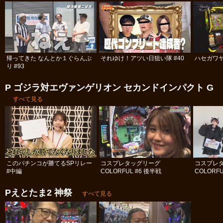
帰ってきた なんとか１ぐらんぷ
それゆけ！アツい日狙い隊 #40
ハセガワヤ
り #93
P ゴジラ対エヴァンゲリオン セカンドインパクト G
すべて見る
このパチンコが勝てるSPリレー
コスプレタッグリーグ
コスプレ
#中編
COLORFUL #6 後半戦
COLORFU
Pえとたま2 神祭
すべて見る