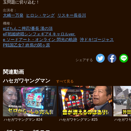
玉問題に切り込む！
出演者
大崎一万発
ヒロシ・ヤング
リスキー長谷川
機種
eぱちんこ押忍!番長 漢の頂
eF戦姫絶唱シンフォギア4 キャロルver.
e ソードアート・オンライン 閃光の軌跡
沖ドキ!ゴージャス
P戦国乙女7 終焉の関ヶ原
シェアする
関連動画
ハセガワヤングマン
すべて見る
ハセガワヤングマン #24
ハセガワヤングマン #25
ハセガワヤ