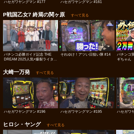
ハセガワヤングマン #177
ハセガワヤングマン #161
P戦国乙女7 終焉の関ヶ原
すべて見る
パチンコ必勝ガイド記念 THE
それゆけ！アツい日狙い隊 #14
パチンコ
DREAM 2025人気×爆裂ライター
ギちゃん 
決定戦 #1
#52
大崎一万発
すべて見る
ハセガワヤングマン #196
ハセガワヤングマン #195
ハセガワヤ
ヒロシ・ヤング
すべて見る