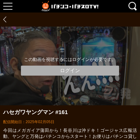
この動画を視聴するにはログインが必要です。
ログイン
ハセガワヤングマン #161
配信開始日：2025年02月05日
今回はメガガイア蒲田から！長谷川は沖ドキ！ゴージャス広報活
動、ヤングと万発はパチンコからスタート！お便りはパチンコ貸し