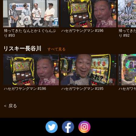
帰ってきた なんとか１ぐらんぷ
ハセガワヤングマン #196
帰ってき
り #93
り #92
リスキー長谷川
すべて見る
ハセガワヤングマン #196
ハセガワヤングマン #195
ハセガワヤ
＜ 戻る