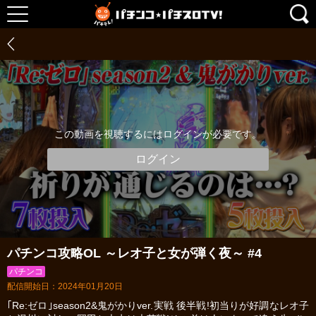
この動画を視聴するにはログインが必要です。
ログイン
パチンコ攻略OL ～レオ子と女が弾く夜～ #4
パチンコ
配信開始日：2024年01月20日
｢Re:ゼロ｣season2&鬼がかりver.実戦 後半戦!初当りが好調なレオ子