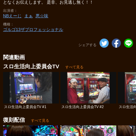
となくお伝えします。 是非、お見逃し無く！！
出演者
NBえーじ
まぁ
悪☆味
機種
ゴルゴ13ザプロフェッショナル
シェアする
関連動画
スロ生活向上委員会TV
すべて見る
スロ生活向上委員会TV #1
スロ生活向上委員会TV #2
スロ生活向
復刻配信
すべて見る