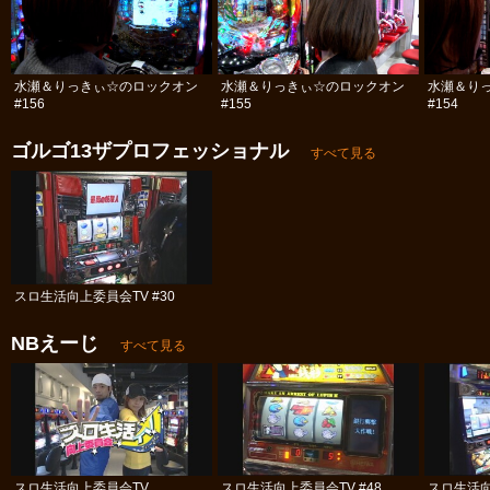
水瀬＆りっきぃ☆のロックオン
水瀬＆りっきぃ☆のロックオン
水瀬＆り
#156
#155
#154
ゴルゴ13ザプロフェッショナル
すべて見る
スロ生活向上委員会TV #30
NBえーじ
すべて見る
スロ生活向上委員会TV
スロ生活向上委員会TV #48
スロ生活向