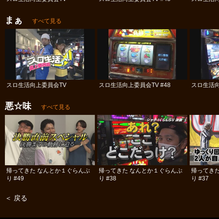
まぁ
すべて見る
スロ生活向上委員会TV
スロ生活向上委員会TV #48
スロ生活向
悪☆味
すべて見る
帰ってきた なんとか１ぐらんぷ
帰ってきた なんとか１ぐらんぷ
帰ってき
り #49
り #38
り #37
＜ 戻る