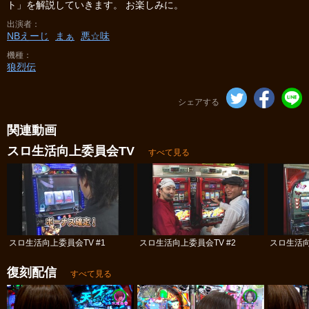
ト」を解説していきます。 お楽しみに。
出演者
NBえーじ
まぁ
悪☆味
機種
狼烈伝
シェアする
関連動画
スロ生活向上委員会TV
すべて見る
スロ生活向上委員会TV #1
スロ生活向上委員会TV #2
スロ生活向
復刻配信
すべて見る