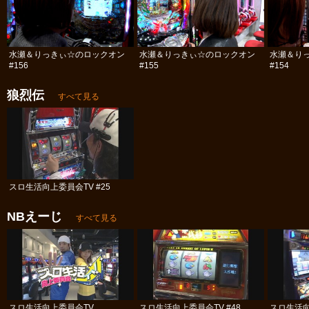
水瀬＆りっきぃ☆のロックオン
水瀬＆りっきぃ☆のロックオン
水瀬＆り
#156
#155
#154
狼烈伝
すべて見る
スロ生活向上委員会TV #25
NBえーじ
すべて見る
スロ生活向上委員会TV
スロ生活向上委員会TV #48
スロ生活向