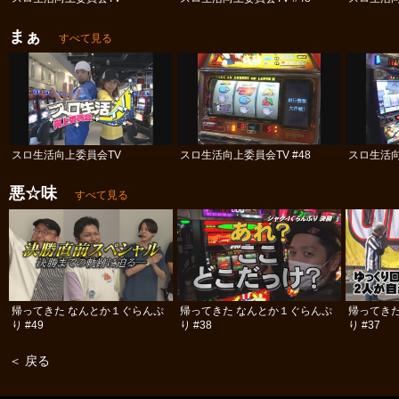
まぁ
すべて見る
スロ生活向上委員会TV
スロ生活向上委員会TV #48
スロ生活向
悪☆味
すべて見る
帰ってきた なんとか１ぐらんぷ
帰ってきた なんとか１ぐらんぷ
帰ってき
り #49
り #38
り #37
＜ 戻る