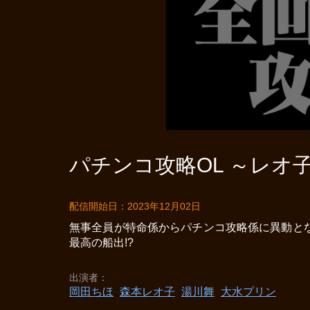
パチンコ攻略OL ～レオ子
配信開始日：2023年12月02日
無事全員が特命係からパチンコ攻略係に異動とな
最高の船出!?
出演者
岡田ちほ
森本レオ子
湯川舞
大水プリン