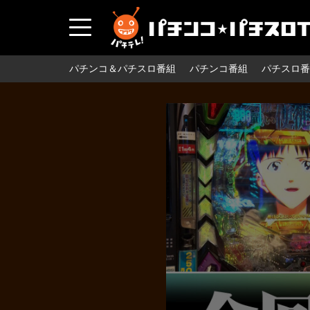
パチンコ＆パチスロ番組
パチンコ番組
パチスロ番