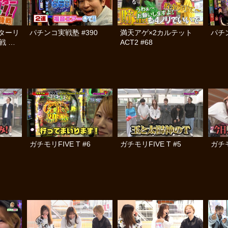
ターリ
パチンコ実戦塾 #390
満天アゲ×2カルテット
パチン
戦 前
ACT2 #68
ガチモリFIVE T #6
ガチモリFIVE T #5
ガチモ