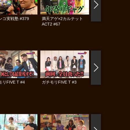
コ実戦塾 #379
満天アゲ×2カルテット
ヒロシ・ヤングアワ
ACT2 #67
#611
リFIVE T #4
ガチモリFIVE T #3
ガチモリFIVE T #2