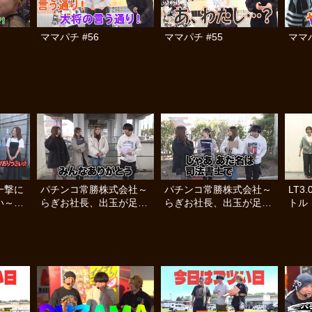
ママパチ #56
ママパチ #55
ママパ
一撃に
パチンコ常勝株式会社～
パチンコ常勝株式会社～
LT
い～
らぎお社長、出玉が足り
らぎお社長、出玉が足り
トル
ません！～ #12
ません！～ #11