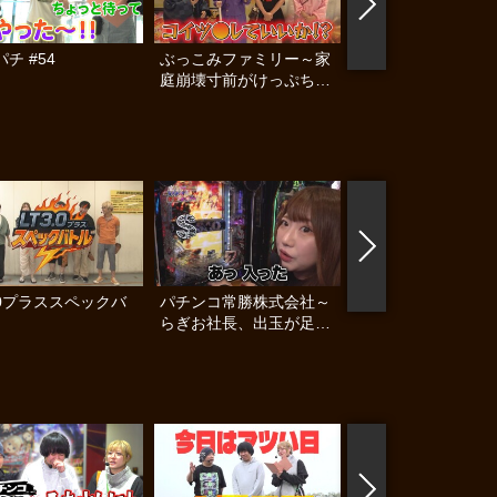
チ #54
ぶっこみファミリー～家
ママパチ #53
庭崩壊寸前がけっぷちSP
～
3.0プラススペックバ
パチンコ常勝株式会社～
パチンコ常勝株式会
らぎお社長、出玉が足り
らぎお社長、出玉が
ません！～ #10
ません！～ #9