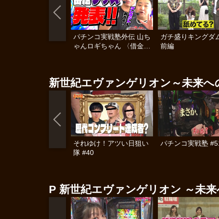
パチンコ実戦塾外伝 山ち
ガチ盛りキングダム
ゃんロギちゃん 〈借金返
前編
済弾球録〉 #113
新世紀エヴァンゲリオン～未来へ
それゆけ！アツい日狙い
パチンコ実戦塾 #5
隊 #40
P 新世紀エヴァンゲリオン ～未来への咆