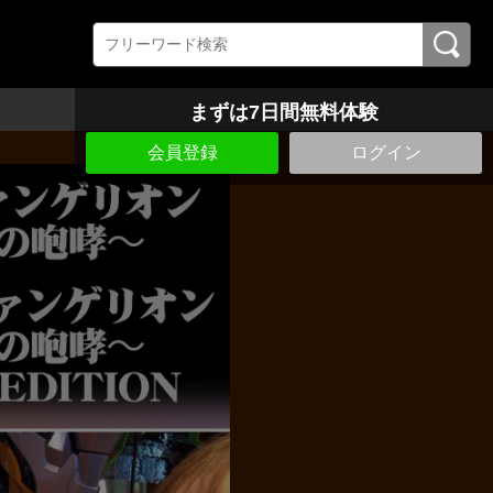
まずは7日間無料体験
会員登録
ログイン