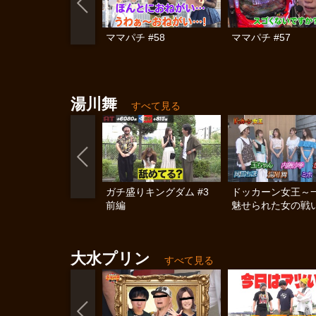
ママパチ #58
ママパチ #57
湯川舞
すべて見る
ガチ盛りキングダム #3
ドッカーン女王～
前編
魅せられた女の戦
#1
大水プリン
すべて見る