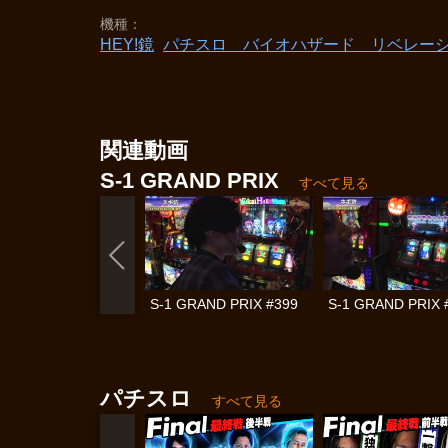
機種
HEY!鏡
パチスロ バイオハザード リベレー
関連動画
S-1 GRAND PRIX
すべて見る
S-1 GRAND PRIX #399
S-1 GRAND PRIX 
パチスロ
すべて見る