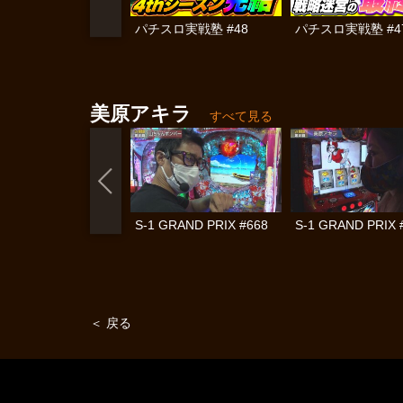
パチスロ実戦塾 #48
パチスロ実戦塾 #4
美原アキラ
すべて見る
S-1 GRAND PRIX #668
S-1 GRAND PRIX 
＜ 戻る