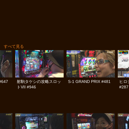
すべて見る
#647
射駒タケシの攻略スロッ
S-1 GRAND PRIX #481
ヒロ
トVII #946
#287