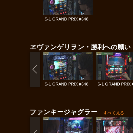
S-1 GRAND PRIX #648
ヱヴァンゲリヲン・勝利への願い
S-1 GRAND PRIX #648
S-1 GRAND PRIX 
ファンキージャグラー
すべて見る