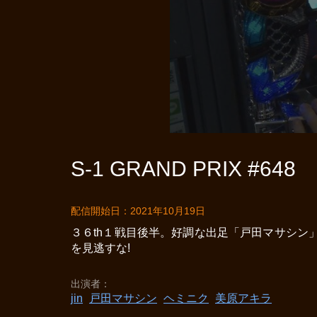
S-1 GRAND PRIX #648
配信開始日：2021年10月19日
３６th１戦目後半。好調な出足「戸田マサシン
を見逃すな!
出演者
jin
戸田マサシン
ヘミニク
美原アキラ