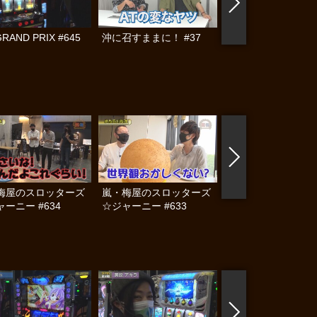
GRAND PRIX #645
沖に召すままに！ #37
スロじぇくとC #14
梅屋のスロッターズ
嵐・梅屋のスロッターズ
S-1 GRAND PRIX #
ーニー #634
☆ジャーニー #633