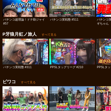
パチンコ超理論！ドテ助ジャイ
パチンコ実戦塾 #511
パチンコ
#57
ギちゃん 
#113
P牙狼月虹ノ旅人
すべて見る
パチンコ実戦塾 #311
PPSLタッグリーグ #210
PPSLタッ
ビワコ
すべて見る