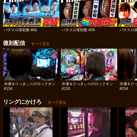
パチスロ実戦塾 #60
パチスロ実戦塾 #59
パチスロ実
復刻配信
すべて見る
水瀬＆りっきぃ☆のロックオン
水瀬＆りっきぃ☆のロックオン
水瀬＆り
#156
#155
#154
リングにかけろ
すべて見る