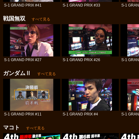
S-1 GRAND PRIX #41
S-1 GRAND PRIX #33
S-1 GRAN
戦国無双
すべて見る
S-1 GRAND PRIX #27
S-1 GRAND PRIX #26
S-1 GRAN
ガンダムⅡ
すべて見る
S-1 GRAND PRIX #11
S-1 GRAND PRIX #4
S-1 GRAN
マコト
すべて見る