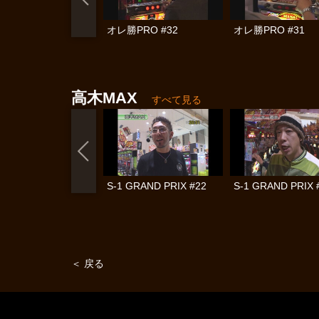
オレ勝PRO #32
オレ勝PRO #31
高木MAX
すべて見る
S-1 GRAND PRIX #22
S-1 GRAND PRIX 
＜ 戻る