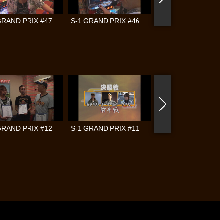
GRAND PRIX #47
S-1 GRAND PRIX #46
S-1 GRAND PRIX #
GRAND PRIX #12
S-1 GRAND PRIX #11
S-1 GRAND PRIX #