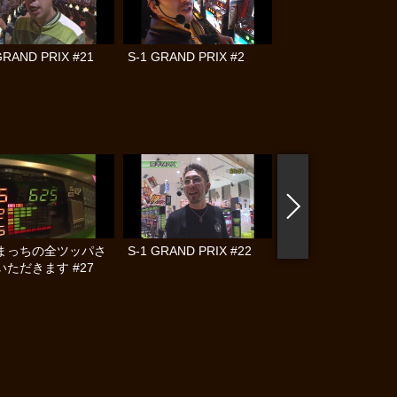
GRAND PRIX #21
S-1 GRAND PRIX #2
まっちの全ツッパさ
S-1 GRAND PRIX #22
S-1 GRAND PRIX #
いただきます #27