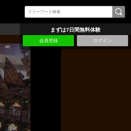
まずは7日間無料体験
会員登録
ログイン