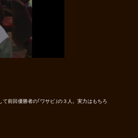
して前回優勝者の｢ワサビ｣の３人。実力はもちろ