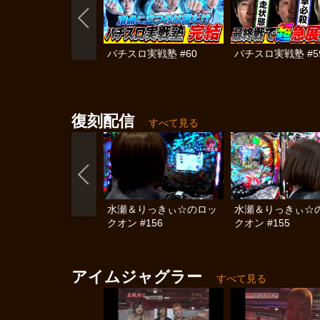
パチスロ実戦塾 #60
パチスロ実戦塾 #5
復刻配信
すべて見る
水瀬＆りっきぃ☆のロッ
水瀬＆りっきぃ☆
クオン #156
クオン #155
アイムジャグラー
すべて見る