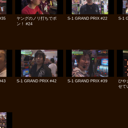
#35
ヤングのノリ打ちでポ
S-1 GRAND PRIX #22
S-1 
ン！ #24
#43
S-1 GRAND PRIX #42
S-1 GRAND PRIX #39
ひや
せて