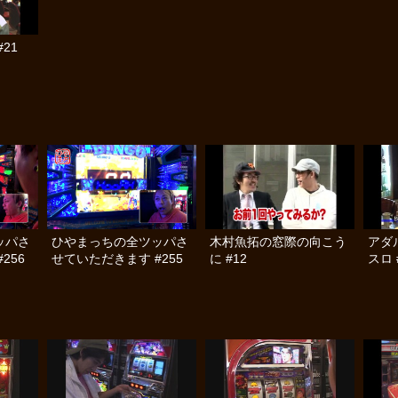
#21
ッパさ
ひやまっちの全ツッパさ
木村魚拓の窓際の向こう
アダ
256
せていただきます #255
に #12
スロ 