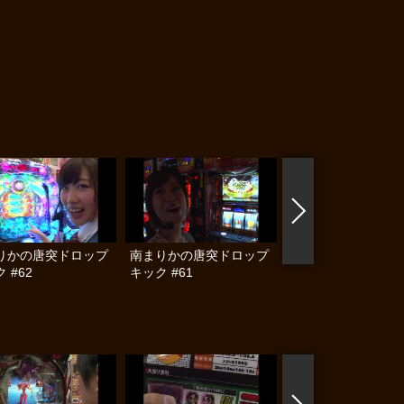
りかの唐突ドロップ
南まりかの唐突ドロップ
ビジュR1パチ劇場 #
 #62
キック #61