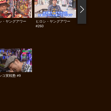
シ・ヤングアワー
ヒロシ・ヤングアワー
ヒロシ・ヤングアワ
#260
#258
ンコ実戦塾 #9