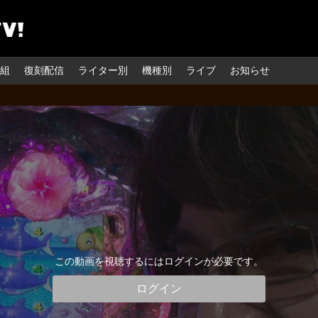
組
復刻配信
ライター別
機種別
ライブ
お知らせ
この動画を視聴するにはログインが必要です。
ログイン