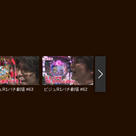
R1パチ劇場 #63
ビジュR1パチ劇場 #62
ビジュR1パチ劇場 #