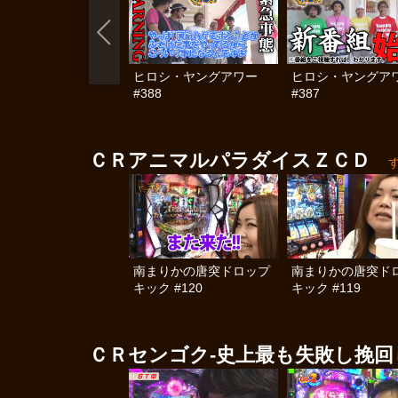
ヒロシ・ヤングアワー
ヒロシ・ヤングア
#388
#387
ＣＲアニマルパラダイスＺＣＤ
南まりかの唐突ドロップ
南まりかの唐突ド
キック #120
キック #119
ＣＲセンゴク‐史上最も失敗し挽回