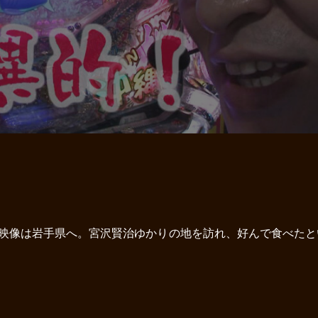
映像は岩手県へ。宮沢賢治ゆかりの地を訪れ、好んで食べたと