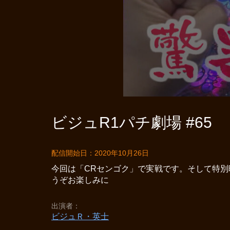
ビジュR1パチ劇場 #65
配信開始日：2020年10月26日
今回は「CRセンゴク」で実戦です。そして特別
うぞお楽しみに
出演者
ビジュＲ・英士