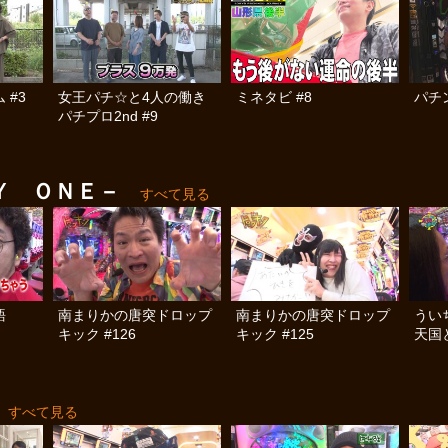
 #3
女王パチ☆と4人の働き
ミネタビ #8
パチン
パチプロ2nd #9
Ｙ ＯＮＥ－
すべて見る
語
南まりかの唐突ドロップ
南まりかの唐突ドロップ
うい
キック #126
キック #125
天国と
すべて見る