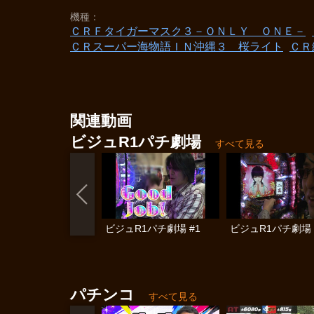
機種
ＣＲＦタイガーマスク３－ＯＮＬＹ ＯＮＥ－
ＣＲスーパー海物語ＩＮ沖縄３ 桜ライト
ＣＲ
関連動画
ビジュR1パチ劇場
すべて見る
ビジュR1パチ劇場 #1
ビジュR1パチ劇場 
パチンコ
すべて見る