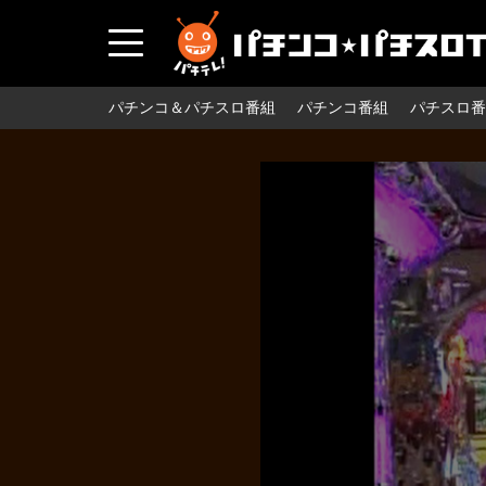
パチンコ＆パチスロ番組
パチンコ番組
パチスロ番