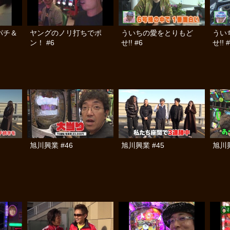
パチ＆
ヤングのノリ打ちでポ
ういちの愛をとりもど
うい
ン！ #6
せ!! #6
せ!! 
旭川興業 #46
旭川興業 #45
旭川興