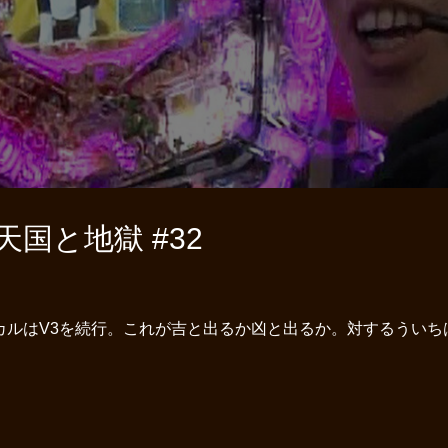
国と地獄 #32
カルはV3を続行。これが吉と出るか凶と出るか。対するうい