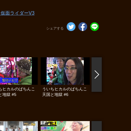
こ仮面ライダーV3
シェアする
ちヒカルのぱちんこ
ういちヒカルのぱちんこ
ういちヒカルのぱち
地獄 #5
天国と地獄 #6
天国と地獄 #7