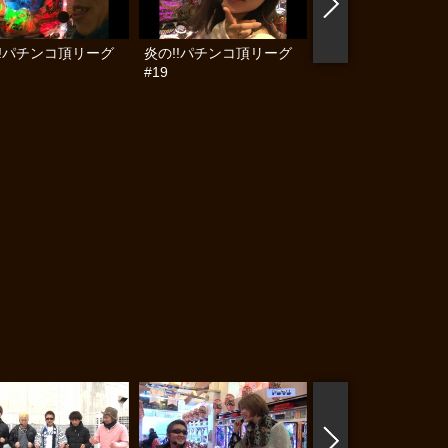
!!パチンコ頂リーグ
炎の!!パチンコ頂リーグ
PPSLタッグリーグ 
#19