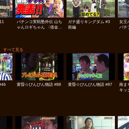
11
パチンコ実戦塾外伝 山ち
ガチ盛りキングダム #3
女王
ゃんロギちゃん 〈借金返
前編
パチプ
済弾球録〉 #113
すべて見る
46
黄昏☆びんびん物語 #88
黄昏☆びんびん物語 #87
南ま
キック