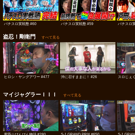
パチスロ実戦塾 #60
パチスロ実戦塾 #59
パチスロ実
盗忍！剛衛門
すべて見る
ヒロシ・ヤングアワー #477
沖に召すままに！ #26
スロじぇくと
マイジャグラーＩＩＩ
すべて見る
黄昏☆びんびん物語 #280
S-1 GRAND PRIX #650
S-1 GRAN