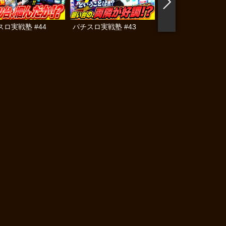
スロ実戦塾 #44
パチスロ実戦塾 #43
パチスロ実戦塾 #42