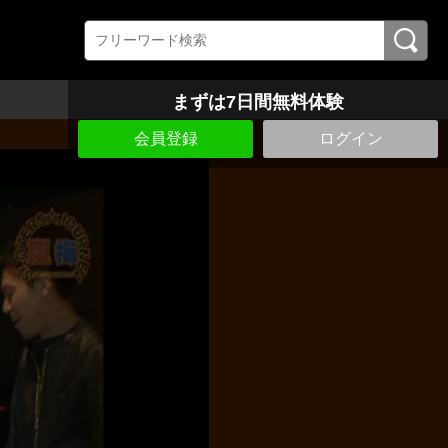
まずは7日間無料体験
会員登録
ログイン