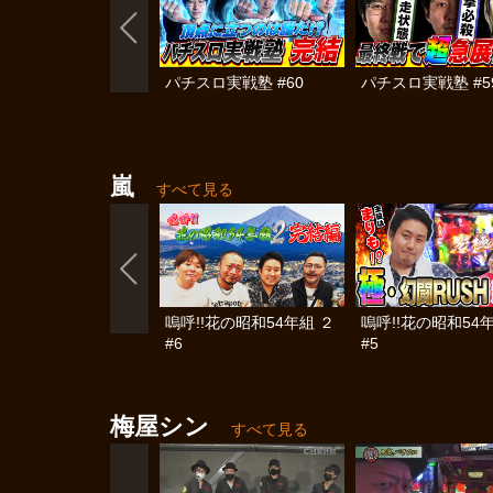
パチスロ実戦塾 #60
パチスロ実戦塾 #5
嵐
すべて見る
嗚呼!!花の昭和54年組 ２
嗚呼!!花の昭和54
#6
#5
梅屋シン
すべて見る