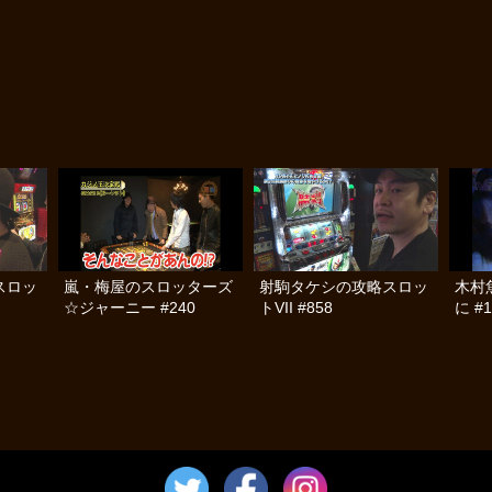
スロッ
嵐・梅屋のスロッターズ
射駒タケシの攻略スロッ
木村
☆ジャーニー #240
トVII #858
に #1