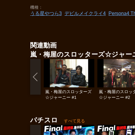
機種
うる星やつら3
デビルメイクライ4
Persona4 T
関連動画
嵐・梅屋のスロッターズ☆ジャー
嵐・梅屋のスロッターズ
嵐・梅屋のスロッ
☆ジャーニー #1
☆ジャーニー #2
パチスロ
すべて見る