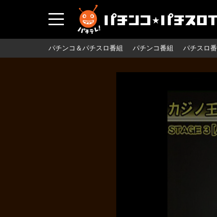
パチンコ＆パチスロ番組
パチンコ番組
パチスロ番