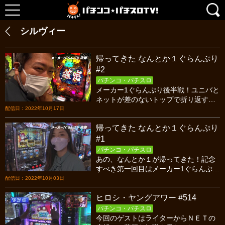
シルヴィー
帰ってきた なんとか１ぐらんぷり
#2
パチンコ・パチスロ
メーカー1ぐらんぷり後半戦！ユニバと
ネットが差のないトップで折り返す
中、京楽が一気の追い上げを見せ
配信日：2022年10月17日
る！！メーカー1に輝くのは誰だ？
帰ってきた なんとか１ぐらんぷり
#1
パチンコ・パチスロ
あの、なんとか１が帰ってきた！記念
すべき第一回目はメーカー1ぐらんぷ
り！ユニバ、京楽、ネットと曲者揃い
配信日：2022年10月03日
の広報が登場！！メーカー1に輝くのは
ヒロシ・ヤングアワー #514
誰だ？
パチンコ・パチスロ
今回のゲストはライターからＮＥＴの