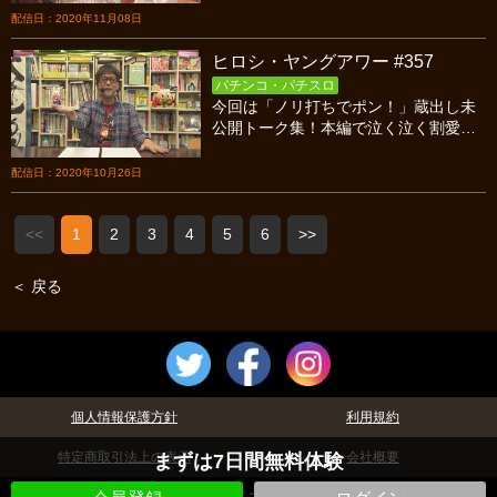
第六試合、１１年目ＰＳＳ対手羽先の
配信日：2020年11月08日
前半戦です！
ヒロシ・ヤングアワー #357
パチンコ・パチスロ
今回は「ノリ打ちでポン！」蔵出し未
公開トーク集！本編で泣く泣く割愛し
た総勢10名のゲストの皆様とヤングさ
んとの面白トークをお楽しみくださ
配信日：2020年10月26日
い！
<<
1
2
3
4
5
6
>>
＜ 戻る
個人情報保護方針
利用規約
特定商取引法上の表示
会社概要
まずは7日間無料体験