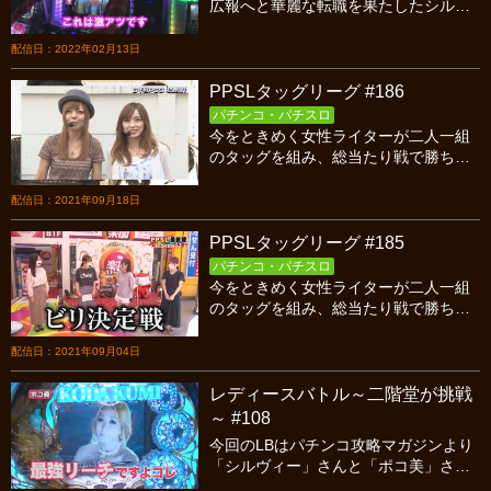
広報へと華麗な転職を果たしたシルヴ
ィーさん！最新台シンデレラブレイド4
での広報活動は果たして成功となるの
配信日：2022年02月13日
か？
PPSLタッグリーグ #186
パチンコ・パチスロ
今をときめく女性ライターが二人一組
のタッグを組み、総当たり戦で勝ち点
を競い合うバトル！今回はシーズン13
最終戦、１２年目PSS対すずゆきの後
配信日：2021年09月18日
半戦です！
PPSLタッグリーグ #185
パチンコ・パチスロ
今をときめく女性ライターが二人一組
のタッグを組み、総当たり戦で勝ち点
を競い合うバトル！今回はシーズン13
最終戦、１２年目PSS対すずゆきの前
配信日：2021年09月04日
半戦です！
レディースバトル～二階堂が挑戦
～ #108
今回のLBはパチンコ攻略マガジンより
「シルヴィー」さんと「ポコ美」さん
を迎えての後半戦♪姉妹チームは順調な