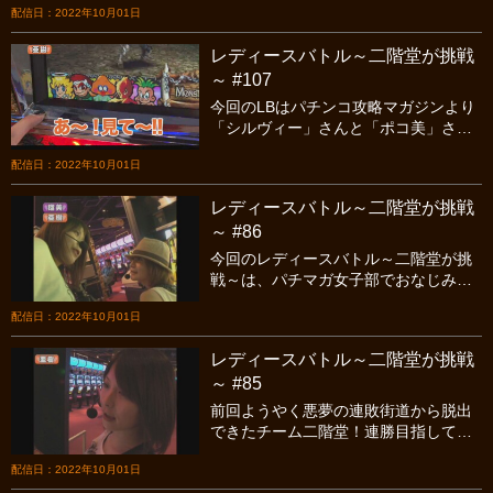
配信日：2022年10月01日
展開で折り返し！待ち望んだ今年の初
勝利は訪れるのかっ？
レディースバトル～二階堂が挑戦
～ #107
今回のLBはパチンコ攻略マガジンより
「シルヴィー」さんと「ポコ美」さん
を迎えてのノリ打ちバトル♪2012年、
配信日：2022年10月01日
一勝もできていない姉妹チームに初勝
利は訪れるのかっ？
レディースバトル～二階堂が挑戦
～ #86
今回のレディースバトル～二階堂が挑
戦～は、パチマガ女子部でおなじみの
「はるちゃん」と「シルビィー」さん
配信日：2022年10月01日
をお招きしての後半戦です♪前半戦の折
り返しをそれぞれ確変中で折り返した
レディースバトル～二階堂が挑戦
ゲストチームに対し、出玉はあるもの
～ #85
のコインの増え方が今ひとつなルミア
キチーム。ココを乗り切って2連勝と行
前回ようやく悪夢の連敗街道から脱出
きたいところですが・・・果たしてど
できたチーム二階堂！連勝目指してお
うなる後半戦！？乞う御期待です♪
招きしたゲストはパチマガ女子部でお
配信日：2022年10月01日
なじみの「はるちゃん」と「シルヴィ