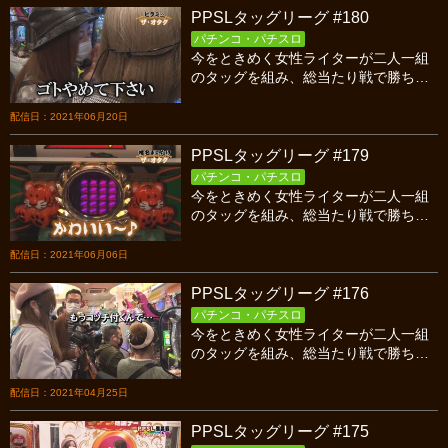
ー」さんです♪3回目の出演となるはる
PPSLタッグリーグ #180
ちゃんはLB戦績２戦２敗！リベンジを
誓って北斗百裂を打ち込み、相方シル
パチンコ・パチスロ
今をときめく女性ライターが二人一組
ヴィーもピンクレディーで勝負開始！
のタッグを組み、総当たり戦で勝ち点
対するチーム二階堂はスロットコーナ
を競い合うバトル！今回はシーズン13
ーで迎え撃ちますよ！今回も明るく楽
第三試合、１２年目PSS対ザ・オタク
しく激しい実戦にご期待下さい♪
配信日：2021年06月20日
の後半戦です！
PPSLタッグリーグ #179
パチンコ・パチスロ
今をときめく女性ライターが二人一組
のタッグを組み、総当たり戦で勝ち点
を競い合うバトル！今回はシーズン13
第三試合、１２年目PSS対ザ・オタク
配信日：2021年06月06日
の前半戦です！
PPSLタッグリーグ #176
パチンコ・パチスロ
今をときめく女性ライターが二人一組
のタッグを組み、総当たり戦で勝ち点
を競い合うバトル！今回はシーズン13
開幕戦、12年目PSS対H4OCの後半戦
配信日：2021年04月25日
です！
PPSLタッグリーグ #175