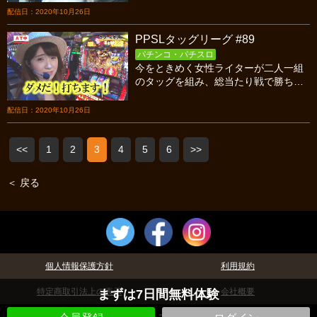
終戦、SとM対８年目PSSの後半戦で
配信日：2020年10月26日
す！
PPSLタッグリーグ #89
パチンコ・パチスロ
今をときめく女性ライターが二人一組
のタッグを組み、総当たり戦で勝ち点
を競い合うバトル！今回はシーズン6最
終戦、SとM対８年目PSSの前半戦で
配信日：2020年10月26日
す！
<<
1
2
3
4
5
6
>>
＜ 戻る
個人情報保護方針
利用規約
特定商取引法上の表示
会社概要
まずは7日間無料体験