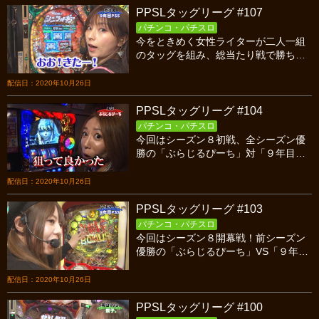
PPSLタッグリーグ #107
パチンコ・パチスロ
今をときめく女性ライターが二人一組
のタッグを組み、総当たり戦で勝ち点
を競い合うバトル！今回はシーズン８
第３戦、９年目ピーソールシスターズ
配信日：2020年10月26日
対なりたまの前半戦です！
PPSLタッグリーグ #104
パチンコ・パチスロ
今回はシーズン８初戦、全シーズン優
勝の「ぶらじるぴーち」対「９年目
PSS」の後半戦です！前半戦はパチン
コ・パチスロ入り乱れる展開に！初戦
配信日：2020年10月26日
を制するのはどちらか！？
PPSLタッグリーグ #103
パチンコ・パチスロ
今回はシーズン８開幕戦！前シーズン
優勝の「ぶらじるぴーち」VS「９年目
PSS」の前半戦です！全戦連勝で優勝
した前者と、歴戦を潜り抜けた後者の
配信日：2020年10月26日
勝負の行方は！？
PPSLタッグリーグ #100