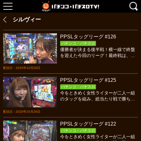
シルヴィー
PPSLタッグリーグ #126
パチンコ・パチスロ
優勝者が決まる後半戦！横一線で終盤
を迎えた今回のリーグ！最終戦は、み
さお＆サワ・ミオリVSポコ美＆シルヴ
ィー。半年にわたるリーグの覇者はど
配信日：2020年10月26日
のペアだ！！
PPSLタッグリーグ #125
パチンコ・パチスロ
今をときめく女性ライターが二人一組
のタッグを組み、総当たり戦で勝ち点
を競い合うバトル！今回はシーズン９
最終戦、９年目PSS対SとMの前半戦で
配信日：2020年10月26日
す！
PPSLタッグリーグ #122
パチンコ・パチスロ
今をときめく女性ライターが二人一組