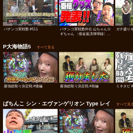
パチンコ実戦塾 #511
パチンコ実戦塾外伝 山ちゃんロ
ガチ盛りキ
ギちゃん 〈借金返済弾球録〉
#113
P大海物語5
すべて見る
最強総取り決定戦 #後編
最強総取り決定戦 #前編
ミネタビ #
ぱちんこ シン・エヴァンゲリオン Type レイ
すべて見