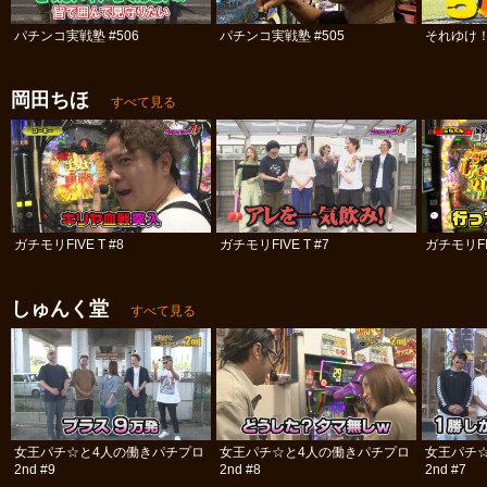
パチンコ実戦塾 #506
パチンコ実戦塾 #505
それゆけ！
岡田ちほ
すべて見る
ガチモリFIVE T #8
ガチモリFIVE T #7
ガチモリFIV
しゅんく堂
すべて見る
女王パチ☆と4人の働きパチプロ
女王パチ☆と4人の働きパチプロ
女王パチ
2nd #9
2nd #8
2nd #7