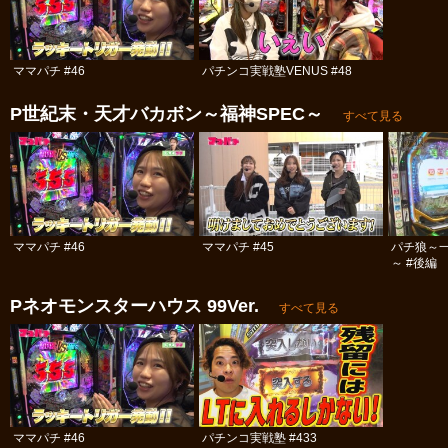
ママパチ #46
パチンコ実戦塾VENUS #48
P世紀末・天才バカボン～福神SPEC～
すべて見る
ママパチ #46
ママパチ #45
パチ狼～一
～ #後編
Pネオモンスターハウス 99Ver.
すべて見る
ママパチ #46
パチンコ実戦塾 #433