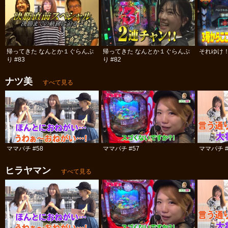
帰ってきた なんとか１ぐらんぷ
帰ってきた なんとか１ぐらんぷ
それゆけ！
り #83
り #82
ナツ美
すべて見る
ママパチ #58
ママパチ #57
ママパチ #
ヒラヤマン
すべて見る