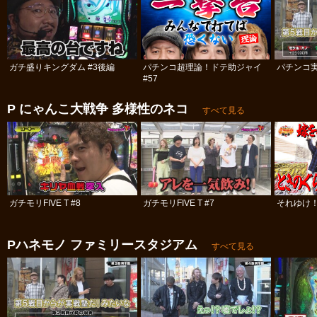
ガチ盛りキングダム #3後編
パチンコ超理論！ドテ助ジャイ
パチンコ実
#57
P にゃんこ大戦争 多様性のネコ
すべて見る
ガチモリFIVE T #8
ガチモリFIVE T #7
それゆけ！
Pハネモノ ファミリースタジアム
すべて見る