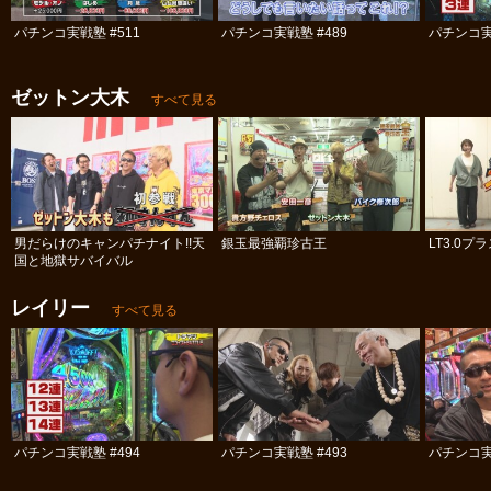
パチンコ実戦塾 #511
パチンコ実戦塾 #489
パチンコ実
ゼットン大木
すべて見る
男だらけのキャンパチナイト!!天
銀玉最強覇珍古王
LT3.0
国と地獄サバイバル
レイリー
すべて見る
パチンコ実戦塾 #494
パチンコ実戦塾 #493
パチンコ実