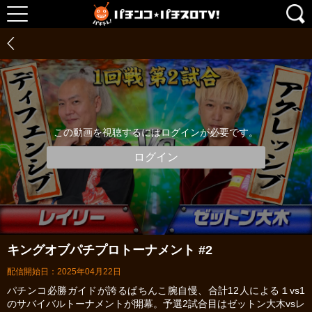
この動画を視聴するにはログインが必要です。
ログイン
キングオブパチプロトーナメント #2
配信開始日：2025年04月22日
パチンコ必勝ガイドが誇るぱちんこ腕自慢、合計12人による１vs1
のサバイバルトーナメントが開幕。予選2試合目はゼットン大木vsレ