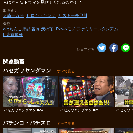
人はどんなドラマを見せてくれるのか！？
出演者
大崎一万発
ヒロシ・ヤング
リスキー長谷川
機種
eぱちんこ押忍!番長 漢の頂
Pハネモノ ファミリースタジアム
L 東京喰種
シェアする
関連動画
ハセガワヤングマン
すべて見る
ハセガワヤングマン #24
ハセガワヤングマン #25
ハセガワヤ
パチンコ・パチスロ
すべて見る