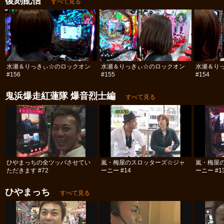
復刻配信
すべて見る
水瀬＆りっきぃ☆のロックオン
水瀬＆りっきぃ☆のロックオン
水瀬＆り
#156
#155
#154
鬼浜爆走紅蓮隊 爆音烈士編
すべて見る
ひやまっちの全ツッパさせてい
嵐・梅屋のスロッターズ☆ジャ
嵐・梅屋
ただきます #72
ーニー #14
ーニー #1
ひやまっち
すべて見る