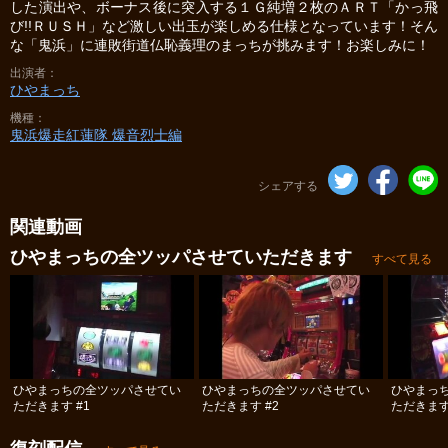
した演出や、ボーナス後に突入する１Ｇ純増２枚のＡＲＴ「かっ飛
び!!ＲＵＳＨ」など激しい出玉が楽しめる仕様となっています！そん
な「鬼浜」に連敗街道仏恥義理のまっちが挑みます！お楽しみに！
出演者
ひやまっち
機種
鬼浜爆走紅蓮隊 爆音烈士編
シェアする
関連動画
ひやまっちの全ツッパさせていただきます
すべて見る
ひやまっちの全ツッパさせてい
ひやまっちの全ツッパさせてい
ひやまっ
ただきます #1
ただきます #2
ただきます