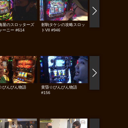
梅屋のスロッターズ
射駒タケシの攻略スロッ
スロじぇくとC #13
ーニー #614
トVII #946
☆びんびん物語
黄昏☆びんびん物語
黄昏☆びんびん物語
#156
#155