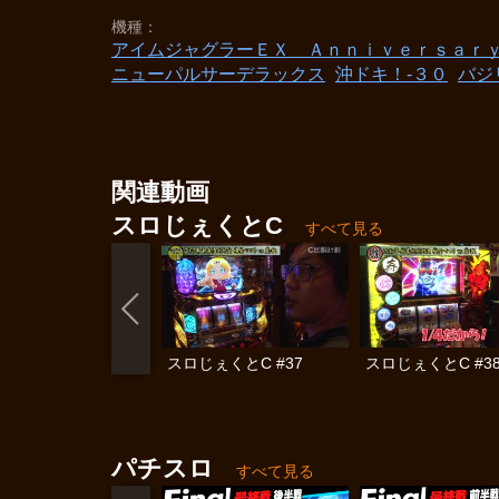
機種
アイムジャグラーＥＸ Ａｎｎｉｖｅｒｓａｒ
ニューパルサーデラックス
沖ドキ！‐３０
バジ
関連動画
スロじぇくとC
すべて見る
スロじぇくとC #37
スロじぇくとC #3
パチスロ
すべて見る