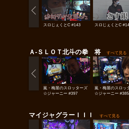
スロじぇくとC #143
スロじぇくとC #14
Ａ‐ＳＬＯＴ北斗の拳 将
すべて見る
嵐・梅屋のスロッターズ
嵐・梅屋のスロッ
☆ジャーニー #397
☆ジャーニー #385
マイジャグラーＩＩＩ
すべて見る