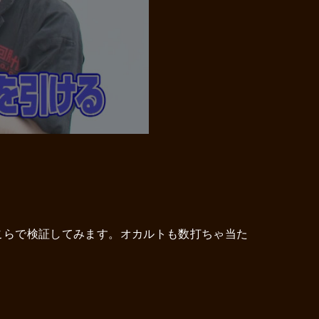
こらで検証してみます。オカルトも数打ちゃ当た