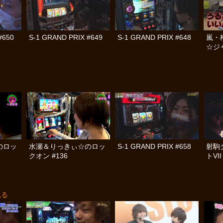
#650
S-1 GRAND PRIX #649
S-1 GRAND PRIX #648
嵐・
☆ジャ
のロッ
水瀬＆りっきぃ☆のロッ
S-1 GRAND PRIX #658
射駒
クオン #136
トVII
見る