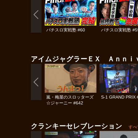
パチスロ実戦塾 #60
パチスロ実戦塾 #5
アイムジャグラーＥＸ Ａｎｎｉ
嵐・梅屋のスロッターズ
S-1 GRAND PRIX 
☆ジャーニー #642
クランキーセレブレーション
すべ