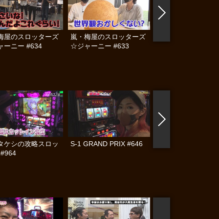
梅屋のスロッターズ
嵐・梅屋のスロッターズ
S-1 GRAND PRIX #
ーニー #634
☆ジャーニー #633
タケシの攻略スロッ
S-1 GRAND PRIX #646
S-1 GRAND PRIX #
 #964