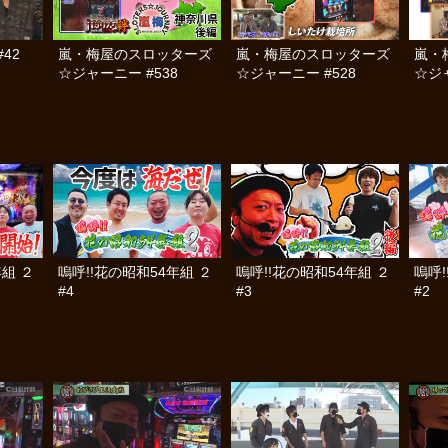
42
嵐・梅屋のスロッターズ
嵐・梅屋のスロッターズ
嵐・
☆ジャーニー #538
☆ジャーニー #528
☆ジャ
年組 ２
嗚呼!!花の昭和54年組 ２
嗚呼!!花の昭和54年組 ２
嗚呼!
#4
#3
#2