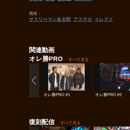
機種
サラリーマン金太郎
アステカ
イレグイ
関連動画
オレ勝PRO
すべて見る
オレ勝PRO #1
オレ勝PRO #2
復刻配信
すべて見る