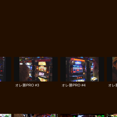
オレ勝PRO #3
オレ勝PRO #4
オレ勝