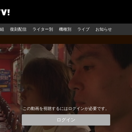
組
復刻配信
ライター別
機種別
ライブ
お知らせ
この動画を視聴するにはログインが必要です。
ログイン