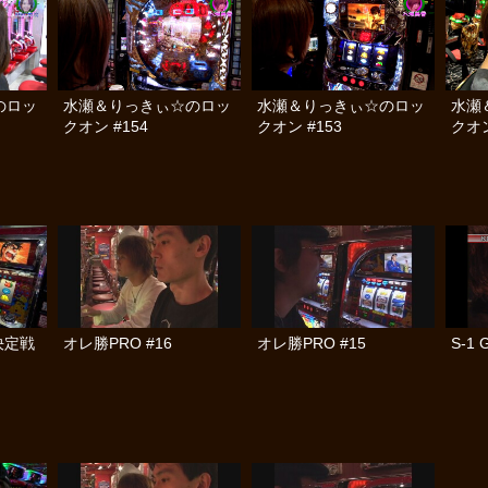
のロッ
水瀬＆りっきぃ☆のロッ
水瀬＆りっきぃ☆のロッ
水瀬
クオン #154
クオン #153
クオン
決定戦
オレ勝PRO #16
オレ勝PRO #15
S-1 