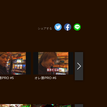
シェアする
PRO #5
オレ勝PRO #6
オレ勝PRO #13