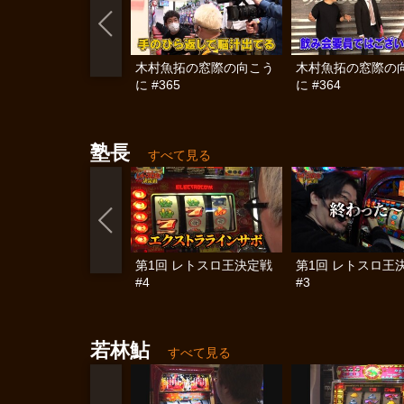
木村魚拓の窓際の向こう
木村魚拓の窓際の
に #365
に #364
塾長
すべて見る
第1回 レトスロ王決定戦
第1回 レトスロ王
#4
#3
若林鮎
すべて見る