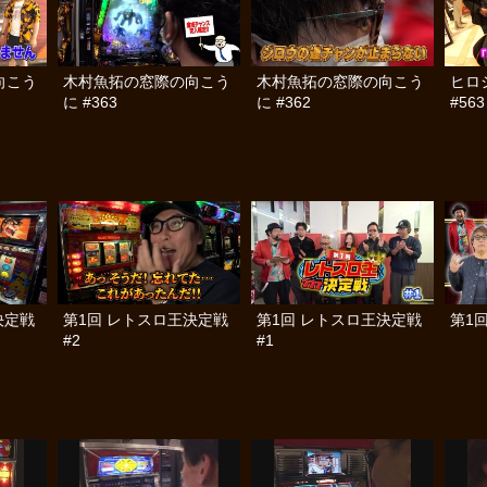
向こう
木村魚拓の窓際の向こう
木村魚拓の窓際の向こう
ヒロ
に #363
に #362
#563
決定戦
第1回 レトスロ王決定戦
第1回 レトスロ王決定戦
第1
#2
#1